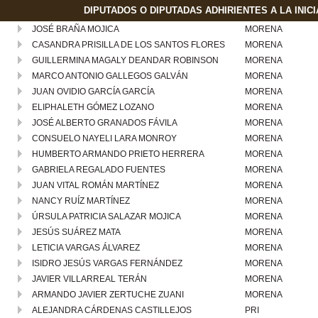
DIPUTADOS O DIPUTADAS ADHIRIENTES A LA INICI
JOSÉ BRAÑA MOJICA
MORENA
CASANDRA PRISILLA DE LOS SANTOS FLORES
MORENA
GUILLERMINA MAGALY DEANDAR ROBINSON
MORENA
MARCO ANTONIO GALLEGOS GALVÁN
MORENA
JUAN OVIDIO GARCÍA GARCÍA
MORENA
ELIPHALETH GÓMEZ LOZANO
MORENA
JOSÉ ALBERTO GRANADOS FÁVILA
MORENA
CONSUELO NAYELI LARA MONROY
MORENA
HUMBERTO ARMANDO PRIETO HERRERA
MORENA
GABRIELA REGALADO FUENTES
MORENA
JUAN VITAL ROMÁN MARTÍNEZ
MORENA
NANCY RUÍZ MARTÍNEZ
MORENA
ÚRSULA PATRICIA SALAZAR MOJICA
MORENA
JESÚS SUÁREZ MATA
MORENA
LETICIA VARGAS ÁLVAREZ
MORENA
ISIDRO JESÚS VARGAS FERNÁNDEZ
MORENA
JAVIER VILLARREAL TERÁN
MORENA
ARMANDO JAVIER ZERTUCHE ZUANI
MORENA
ALEJANDRA CÁRDENAS CASTILLEJOS
PRI