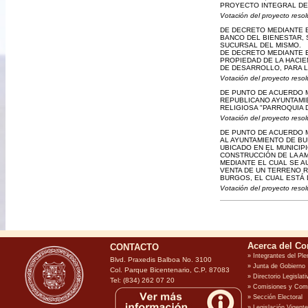
PROYECTO INTEGRAL DE
Votación del proyecto resol
DE DECRETO MEDIANTE E
BANCO DEL BIENESTAR, 
SUCURSAL DEL MISMO.
DE DECRETO MEDIANTE E
PROPIEDAD DE LA HACIE
DE DESARROLLO, PARA 
Votación del proyecto resol
DE PUNTO DE ACUERDO M
REPUBLICANO AYUNTAMIE
RELIGIOSA "PARROQUIA 
Votación del proyecto resol
DE PUNTO DE ACUERDO M
AL AYUNTAMIENTO DE B
UBICADO EN EL MUNICIPI
CONSTRUCCIÓN DE LA AM
MEDIANTE EL CUAL SE A
VENTA DE UN TERRENO RÚ
BURGOS, EL CUAL ESTÁ
Votación del proyecto resol
CONTACTO
Blvd. Praxedis Balboa No. 3100
Col. Parque Bicentenario, C.P. 87083
Tel: (834) 262 07 20