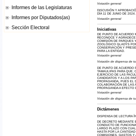
Votación general
DISCUSIÓN Y APROBACIÓN
DÍA 11 DE JUNIO DE 2024.
Votación general
Iniciativas
DE PUNTO DE ACUERDO M
RECONOCE Y AGRADECE A
COMISIÓN DE PARQUES Y
ZOOLÓGICO GLADYS PORT
CONSERVACIÓN Y PRESER
PARA LA ENTIDAD.
Votación general
Votación de dispensa de tu
DE PUNTO DE ACUERDO 
TAMAULIPAS PARA QUE, 
EJERCICIO DE LAS FACU
CANDIDATOS Y A LOS PA
PROPAGANDA, PUES EL DÍ
COLABORACIÓN DE LAS 
PROPAGANDA A EFECTO 
Votación general
Votación de dispensa de tu
Dictámenes
DISPENSA DE LECTURA Í
DE DECRETO MEDIANTE E
CONDUCTO DE FUNCIONA
LARGO PLAZO CON CUALQ
HASTA POR LA CANTIDAD 
COMISIONES, GASTOS Y 