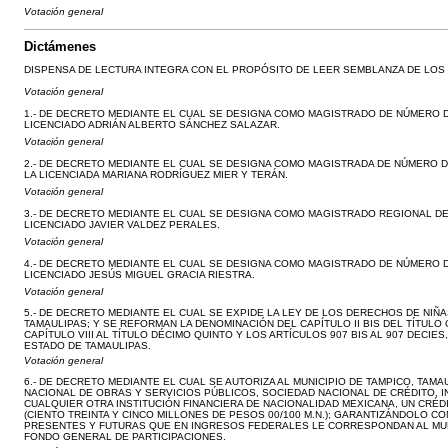
Votación general
Dictámenes
DISPENSA DE LECTURA INTEGRA CON EL PROPÓSITO DE LEER SEMBLANZA DE LOS DIC
Votación general
1.- DE DECRETO MEDIANTE EL CUAL SE DESIGNA COMO MAGISTRADO DE NÚMERO D
LICENCIADO ADRIÁN ALBERTO SÁNCHEZ SALAZAR.
Votación general
2.- DE DECRETO MEDIANTE EL CUAL SE DESIGNA COMO MAGISTRADA DE NÚMERO DE
LA LICENCIADA MARIANA RODRÍGUEZ MIER Y TERÁN.
Votación general
3.- DE DECRETO MEDIANTE EL CUAL SE DESIGNA COMO MAGISTRADO REGIONAL DE
LICENCIADO JAVIER VALDEZ PERALES.
Votación general
4.- DE DECRETO MEDIANTE EL CUAL SE DESIGNA COMO MAGISTRADO DE NÚMERO D
LICENCIADO JESÚS MIGUEL GRACIA RIESTRA.
Votación general
5.- DE DECRETO MEDIANTE EL CUAL SE EXPIDE LA LEY DE LOS DERECHOS DE NIÑ
TAMAULIPAS; Y SE REFORMAN LA DENOMINACIÓN DEL CAPÍTULO II BIS DEL TÍTULO O
CAPÍTULO VIII AL TÍTULO DÉCIMO QUINTO Y LOS ARTÍCULOS 907 BIS AL 907 DECIE
ESTADO DE TAMAULIPAS.
Votación general
6.- DE DECRETO MEDIANTE EL CUAL SE AUTORIZA AL MUNICIPIO DE TAMPICO, TAM
NACIONAL DE OBRAS Y SERVICIOS PÚBLICOS, SOCIEDAD NACIONAL DE CRÉDITO, 
CUALQUIER OTRA INSTITUCIÓN FINANCIERA DE NACIONALIDAD MEXICANA, UN CRÉDI
(CIENTO TREINTA Y CINCO MILLONES DE PESOS 00/100 M.N.); GARANTIZÁNDOLO CO
PRESENTES Y FUTURAS QUE EN INGRESOS FEDERALES LE CORRESPONDAN AL MUN
FONDO GENERAL DE PARTICIPACIONES.