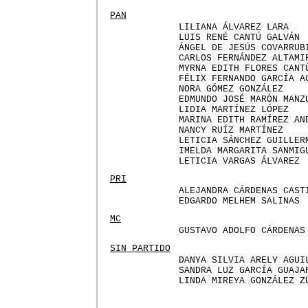
PAN
LILIANA ÁLVAREZ LARA
LUIS RENÉ CANTÚ GALVÁN
ÁNGEL DE JESÚS COVARRUB
CARLOS FERNÁNDEZ ALTAMI
MYRNA EDITH FLORES CANT
FÉLIX FERNANDO GARCÍA A
NORA GÓMEZ GONZÁLEZ
EDMUNDO JOSÉ MARÓN MANZ
LIDIA MARTÍNEZ LÓPEZ
MARINA EDITH RAMÍREZ AN
NANCY RUÍZ MARTÍNEZ
LETICIA SÁNCHEZ GUILLER
IMELDA MARGARITA SANMIG
LETICIA VARGAS ÁLVAREZ
PRI
ALEJANDRA CÁRDENAS CAST
EDGARDO MELHEM SALINAS
MC
GUSTAVO ADOLFO CÁRDENAS
SIN PARTIDO
DANYA SILVIA ARELY AGUI
SANDRA LUZ GARCÍA GUAJA
LINDA MIREYA GONZÁLEZ Z