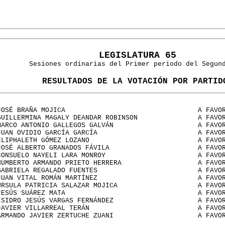
LEGISLATURA 65
Sesiones ordinarias del Primer periodo del Segun
RESULTADOS DE LA VOTACIÓN POR PARTID
JOSÉ BRAÑA MOJICA
A FAVO
GUILLERMINA MAGALY DEANDAR ROBINSON
A FAVO
MARCO ANTONIO GALLEGOS GALVÁN
A FAVO
JUAN OVIDIO GARCÍA GARCÍA
A FAVO
ELIPHALETH GÓMEZ LOZANO
A FAVO
JOSÉ ALBERTO GRANADOS FÁVILA
A FAVO
CONSUELO NAYELI LARA MONROY
A FAVO
HUMBERTO ARMANDO PRIETO HERRERA
A FAVO
GABRIELA REGALADO FUENTES
A FAVO
JUAN VITAL ROMÁN MARTÍNEZ
A FAVO
ÚRSULA PATRICIA SALAZAR MOJICA
A FAVO
JESÚS SUÁREZ MATA
A FAVO
ISIDRO JESÚS VARGAS FERNÁNDEZ
A FAVO
JAVIER VILLARREAL TERÁN
A FAVO
ARMANDO JAVIER ZERTUCHE ZUANI
A FAVO