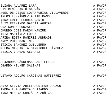
LILIANA ÁLVAREZ LARA
A FAVO
LUIS RENÉ CANTÚ GALVÁN
A FAVO
ÁNGEL DE JESÚS COVARRUBIAS VILLAVERDE
A FAVO
CARLOS FERNÁNDEZ ALTAMIRANO
A FAVO
MYRNA EDITH FLORES CANTÚ
A FAVO
FÉLIX FERNANDO GARCÍA AGUIAR
A FAVO
NORA GÓMEZ GONZÁLEZ
A FAVO
EDMUNDO JOSÉ MARÓN MANZUR
A FAVO
LIDIA MARTÍNEZ LÓPEZ
A FAVO
MARINA EDITH RAMÍREZ ANDRADE
A FAVO
NANCY RUÍZ MARTÍNEZ
A FAVO
LETICIA SÁNCHEZ GUILLERMO
A FAVO
IMELDA MARGARITA SANMIGUEL SÁNCHEZ
A FAVO
LETICIA VARGAS ÁLVAREZ
A FAVO
ALEJANDRA CÁRDENAS CASTILLEJOS
A FAVO
EDGARDO MELHEM SALINAS
A FAVO
GUSTAVO ADOLFO CÁRDENAS GUTIÉRREZ
A FAVO
DANYA SILVIA ARELY AGUILAR OROZCO
A FAVO
SANDRA LUZ GARCÍA GUAJARDO
A FAVO
LINDA MIREYA GONZÁLEZ ZÚÑIGA
A FAVO