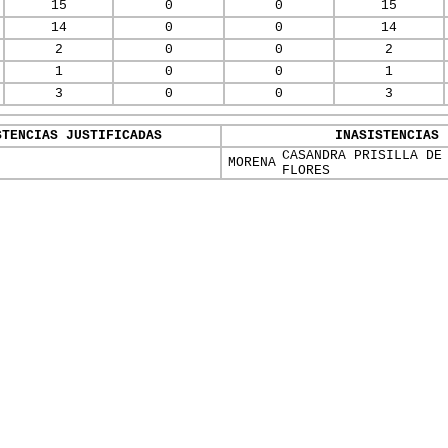
15
0
0
15
14
0
0
14
2
0
0
2
1
0
0
1
3
0
0
3
STENCIAS JUSTIFICADAS
INASISTENCIAS
CASANDRA PRISILLA DE
MORENA
FLORES