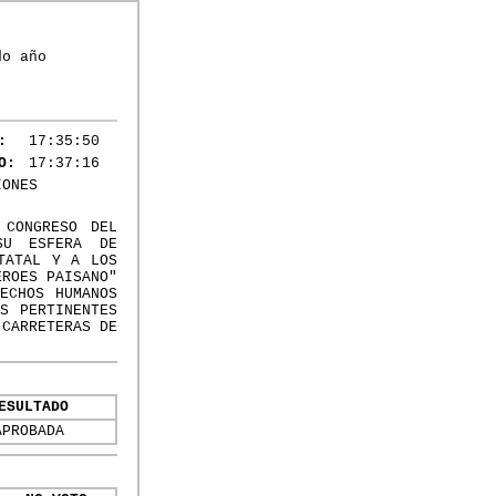
do año
:
17:35:50
O:
17:37:16
IONES
 CONGRESO DEL
SU ESFERA DE
TATAL Y A LOS
ÉROES PAISANO"
ECHOS HUMANOS
S PERTINENTES
 CARRETERAS DE
ESULTADO
APROBADA