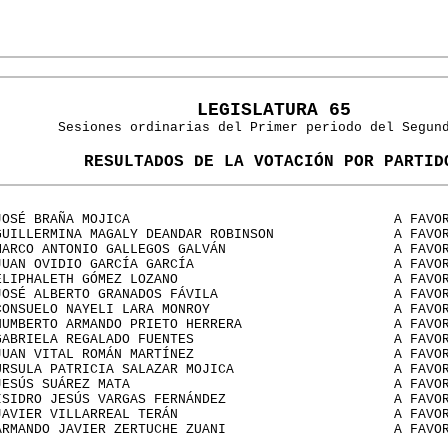
LEGISLATURA 65
Sesiones ordinarias del Primer periodo del Segun
RESULTADOS DE LA VOTACIÓN POR PARTID
JOSÉ BRAÑA MOJICA
A FAVO
GUILLERMINA MAGALY DEANDAR ROBINSON
A FAVO
MARCO ANTONIO GALLEGOS GALVÁN
A FAVO
JUAN OVIDIO GARCÍA GARCÍA
A FAVO
ELIPHALETH GÓMEZ LOZANO
A FAVO
JOSÉ ALBERTO GRANADOS FÁVILA
A FAVO
CONSUELO NAYELI LARA MONROY
A FAVO
HUMBERTO ARMANDO PRIETO HERRERA
A FAVO
GABRIELA REGALADO FUENTES
A FAVO
JUAN VITAL ROMÁN MARTÍNEZ
A FAVO
ÚRSULA PATRICIA SALAZAR MOJICA
A FAVO
JESÚS SUÁREZ MATA
A FAVO
ISIDRO JESÚS VARGAS FERNÁNDEZ
A FAVO
JAVIER VILLARREAL TERÁN
A FAVO
ARMANDO JAVIER ZERTUCHE ZUANI
A FAVO