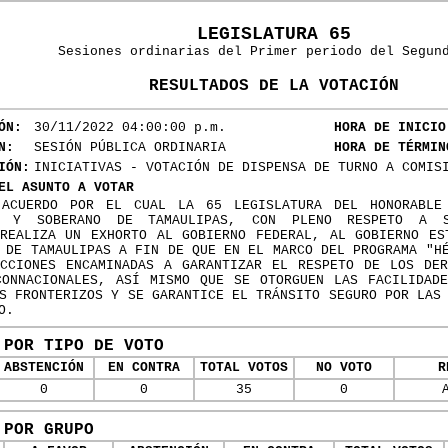
LEGISLATURA 65
Sesiones ordinarias del Primer periodo del Segun
RESULTADOS DE LA VOTACIÓN
ÓN:
30/11/2022 04:00:00 p.m.
HORA DE INICIO
N:
SESIÓN PÚBLICA ORDINARIA
HORA DE TÉRMIN
IÓN:
INICIATIVAS - VOTACIÓN DE DISPENSA DE TURNO A COMIS
EL ASUNTO A VOTAR
ACUERDO POR EL CUAL LA 65 LEGISLATURA DEL HONORABLE
E Y SOBERANO DE TAMAULIPAS, CON PLENO RESPETO A 
 REALIZA UN EXHORTO AL GOBIERNO FEDERAL, AL GOBIERNO ES
 DE TAMAULIPAS A FIN DE QUE EN EL MARCO DEL PROGRAMA "H
ACCIONES ENCAMINADAS A GARANTIZAR EL RESPETO DE LOS DER
CONNACIONALES, ASÍ MISMO QUE SE OTORGUEN LAS FACILIDADE
S FRONTERIZOS Y SE GARANTICE EL TRÁNSITO SEGURO POR LAS
O.
 POR TIPO DE VOTO
ABSTENCIÓN
EN CONTRA
TOTAL VOTOS
NO VOTO
R
0
0
35
0
 POR GRUPO