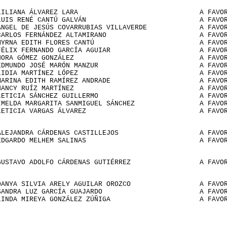
LILIANA ÁLVAREZ LARA
A FAVO
LUIS RENÉ CANTÚ GALVÁN
A FAVO
ÁNGEL DE JESÚS COVARRUBIAS VILLAVERDE
A FAVO
CARLOS FERNÁNDEZ ALTAMIRANO
A FAVO
MYRNA EDITH FLORES CANTÚ
A FAVO
FÉLIX FERNANDO GARCÍA AGUIAR
A FAVO
NORA GÓMEZ GONZÁLEZ
A FAVO
EDMUNDO JOSÉ MARÓN MANZUR
A FAVO
LIDIA MARTÍNEZ LÓPEZ
A FAVO
MARINA EDITH RAMÍREZ ANDRADE
A FAVO
NANCY RUÍZ MARTÍNEZ
A FAVO
LETICIA SÁNCHEZ GUILLERMO
A FAVO
IMELDA MARGARITA SANMIGUEL SÁNCHEZ
A FAVO
LETICIA VARGAS ÁLVAREZ
A FAVO
ALEJANDRA CÁRDENAS CASTILLEJOS
A FAVO
EDGARDO MELHEM SALINAS
A FAVO
GUSTAVO ADOLFO CÁRDENAS GUTIÉRREZ
A FAVO
DANYA SILVIA ARELY AGUILAR OROZCO
A FAVO
SANDRA LUZ GARCÍA GUAJARDO
A FAVO
LINDA MIREYA GONZÁLEZ ZÚÑIGA
A FAVO