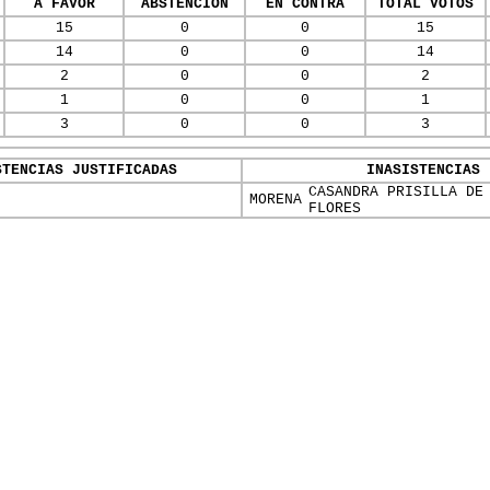
A FAVOR
ABSTENCIÓN
EN CONTRA
TOTAL VOTOS
15
0
0
15
14
0
0
14
2
0
0
2
1
0
0
1
3
0
0
3
STENCIAS JUSTIFICADAS
INASISTENCIAS
CASANDRA PRISILLA DE
MORENA
FLORES