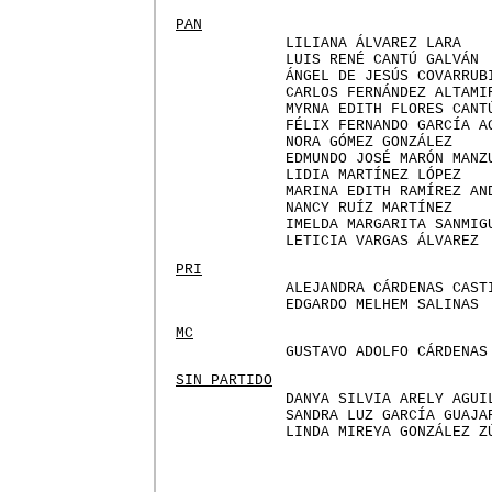
PAN
LILIANA ÁLVAREZ LARA
LUIS RENÉ CANTÚ GALVÁN
ÁNGEL DE JESÚS COVARRUB
CARLOS FERNÁNDEZ ALTAMI
MYRNA EDITH FLORES CANT
FÉLIX FERNANDO GARCÍA A
NORA GÓMEZ GONZÁLEZ
EDMUNDO JOSÉ MARÓN MANZ
LIDIA MARTÍNEZ LÓPEZ
MARINA EDITH RAMÍREZ AN
NANCY RUÍZ MARTÍNEZ
IMELDA MARGARITA SANMIG
LETICIA VARGAS ÁLVAREZ
PRI
ALEJANDRA CÁRDENAS CAST
EDGARDO MELHEM SALINAS
MC
GUSTAVO ADOLFO CÁRDENAS
SIN PARTIDO
DANYA SILVIA ARELY AGUI
SANDRA LUZ GARCÍA GUAJA
LINDA MIREYA GONZÁLEZ Z