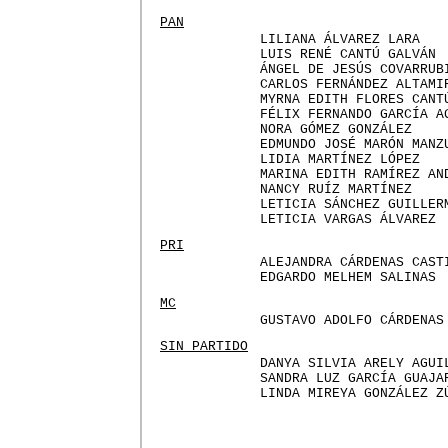
PAN
LILIANA ÁLVAREZ LARA
LUIS RENÉ CANTÚ GALVÁN
ÁNGEL DE JESÚS COVARRUB
CARLOS FERNÁNDEZ ALTAMI
MYRNA EDITH FLORES CANT
FÉLIX FERNANDO GARCÍA A
NORA GÓMEZ GONZÁLEZ
EDMUNDO JOSÉ MARÓN MANZ
LIDIA MARTÍNEZ LÓPEZ
MARINA EDITH RAMÍREZ AN
NANCY RUÍZ MARTÍNEZ
LETICIA SÁNCHEZ GUILLER
LETICIA VARGAS ÁLVAREZ
PRI
ALEJANDRA CÁRDENAS CAST
EDGARDO MELHEM SALINAS
MC
GUSTAVO ADOLFO CÁRDENAS
SIN PARTIDO
DANYA SILVIA ARELY AGUI
SANDRA LUZ GARCÍA GUAJA
LINDA MIREYA GONZÁLEZ Z