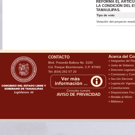
REFORMA EL ARTÍCUL
LA CONDICIÓN DEL 
TAMAULIPAS.
Tipo de voto
Votación del proyecto resol
CONTACTO
Blvd. Praxedis Balboa No. 3100
Col. Parque Bicentenario, C.P. 87083
Tel: (834) 262 07 20
Consulta nuestro
AVISO DE PRIVACIDAD