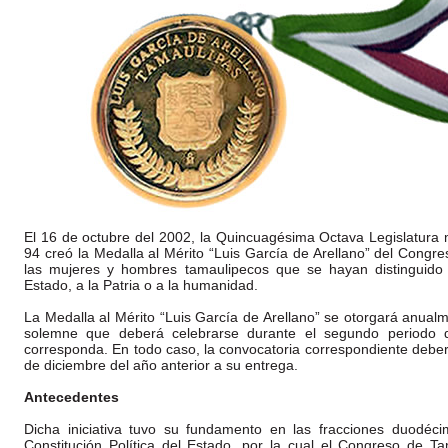
El 16 de octubre del 2002, la Quincuagésima Octava Legislatura
94 creó la Medalla al Mérito “Luis García de Arellano” del Congr
las mujeres y hombres tamaulipecos que se hayan distinguido 
Estado, a la Patria o a la humanidad.
La Medalla al Mérito “Luis García de Arellano” se otorgará anual
solemne que deberá celebrarse durante el segundo periodo 
corresponda. En todo caso, la convocatoria correspondiente deber
de diciembre del año anterior a su entrega.
Antecedentes
Dicha iniciativa tuvo su fundamento en las fracciones duodéci
Constitución Política del Estado, por la cual el Congreso de Ta