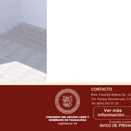
CONTACTO
Blvd. Praxedis Balboa No. 3
Col. Parque Bicentenario, C.
Tel: (834) 262 07 20
Consulta nuestr
AVISO DE PRIVA