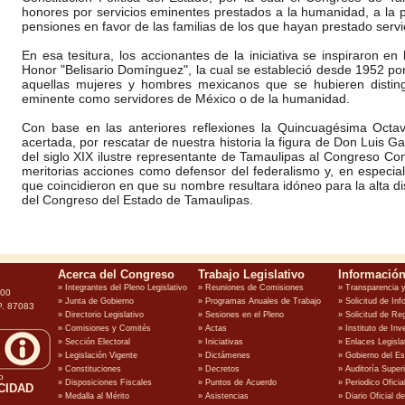
honores por servicios eminentes prestados a la humanidad, a la p
pensiones en favor de las familias de los que hayan prestado servic
En esa tesitura, los accionantes de la iniciativa se inspiraron en
Honor "Belisario Domínguez", la cual se estableció desde 1952 po
aquellas mujeres y hombres mexicanos que se hubieren disting
eminente como servidores de México o de la humanidad.
Con base en las anteriores reflexiones la Quincuagésima Octa
acertada, por rescatar de nuestra historia la figura de Don Luis Gar
del siglo XIX ilustre representante de Tamaulipas al Congreso Co
meritorias acciones como defensor del federalismo y, en especial
que coincidieron en que su nombre resultara idóneo para la alta di
del Congreso del Estado de Tamaulipas.
100
P. 87083
o
CIDAD