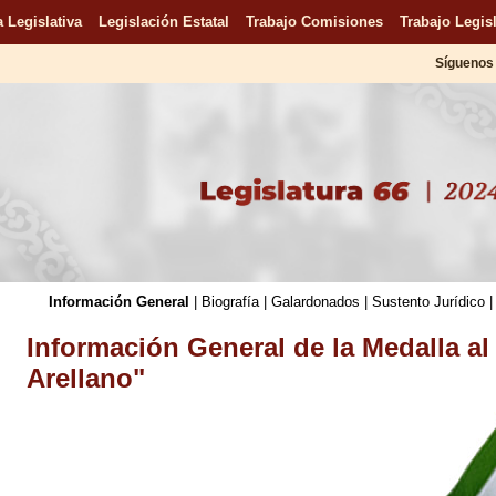
 Legislativa
Legislación Estatal
Trabajo Comisiones
Trabajo Legisl
Síguenos 
Información General
|
Biografía
|
Galardonados
|
Sustento Jurídico
Información General de la Medalla al
Arellano"