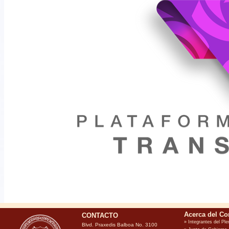
CONTACTO
Blvd. Praxedis Balboa No. 3100