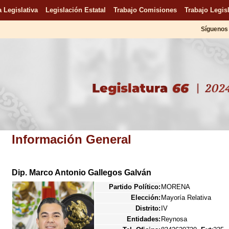
 Legislativa
Legislación Estatal
Trabajo Comisiones
Trabajo Legisl
Síguenos 
Información General
Dip. Marco Antonio Gallegos Galván
Partido Político:
MORENA
Elección:
Mayoría Relativa
Distrito:
IV
Entidades:
Reynosa