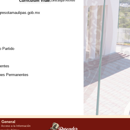
Curriculum Vitae:
Descargar Archivo
resotamaulipas.gob.mx
o Partido
nentes
iones Permanentes