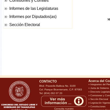
M
CONTACTO
Blvd. Praxedis Balboa No. 3100
Col. Parque Bicentenario, C.P. 87083
Tel: (834) 262 07 20
Consulta nuestro