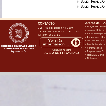
Sesión Pública Or
Sesión Pública Or
CONTACTO
Blvd. Praxedis Balboa No. 3100
Col. Parque Bicentenario, C.P. 87083
Tel: (834) 262 07 20
Consulta nuestro
AVISO DE PRIVACIDAD