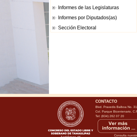
CONTACTO
Blvd. Praxedis Balboa No. 3
Col. Parque Bicentenario, C.
Tel: (834) 262 07 20
Consulta nuestr