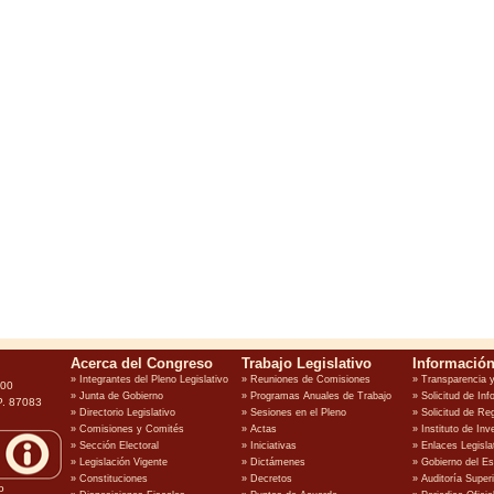
100
P. 87083
o