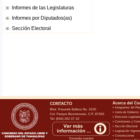
CONTACTO
Blvd. Praxedis Balboa No. 3100
Col. Parque Bicentenario, C.P. 87083
Tel: (834) 262 07 20
Consulta nuestro