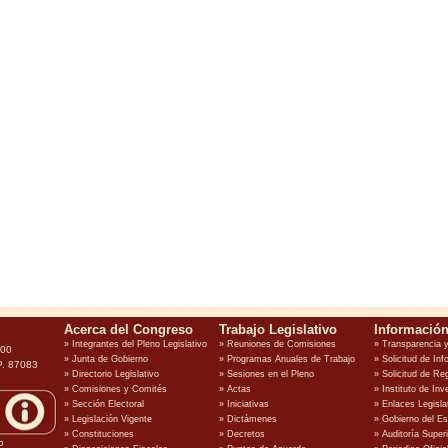
100
P. 87083
o