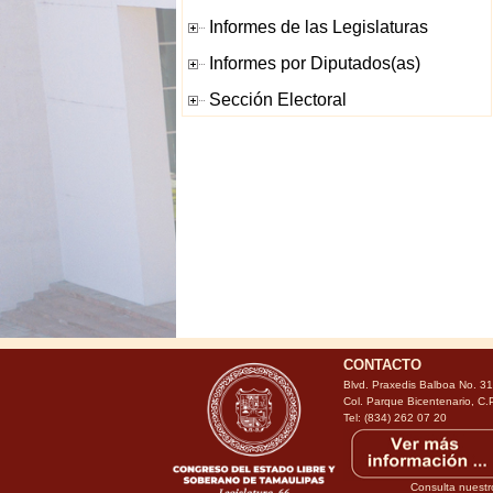
CONTACTO
Blvd. Praxedis Balboa No. 3
Col. Parque Bicentenario, C.
Tel: (834) 262 07 20
Consulta nuestr