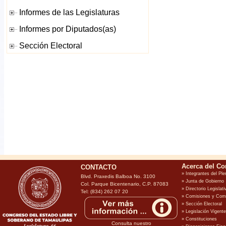
CONTACTO
Blvd. Praxedis Balboa No. 3100
Col. Parque Bicentenario, C.P. 87083
Tel: (834) 262 07 20
Consulta nuestro