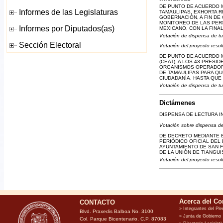
DE PUNTO DE ACUERDO 
TAMAULIPAS, EXHORTA 
GOBERNACIÓN, A FIN DE
MONITOREO DE LAS PER
MEXICANO, CON LA FINA
Votación de dispensa de tu
Votación del proyecto resol
DE PUNTO DE ACUERDO M
(CEAT), A LOS 43 PRES
ORGANISMOS OPERADORE
DE TAMAULIPAS PARA QU
CIUDADANÍA, HASTA QUE
Votación de dispensa de tu
Dictámenes
DISPENSA DE LECTURA I
Votación sobre dispensa de
DE DECRETO MEDIANTE E
PERIÓDICO OFICIAL DEL
AYUNTAMIENTO DE SAN F
DE LA UNIÓN DE TIANGUI
Votación del proyecto resol
CONTACTO
Blvd. Praxedis Balboa No. 3100
Col. Parque Bicentenario, C.P. 87083