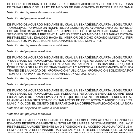
DE DECRETO MEDIANTE EL CUAL SE REFORMAN, ADICIONAN Y DEROGAN DIVERSAS
DE TAMAULIPAS Y DE LA LEY DE MEDIOS DE IMPUGNACIÓN ELECTORALES DE TAMA
Votación de dispensa de turno a comisiones
Votación del proyecto resolutivo
DE PUNTO DE ACUERDO MEDIANTE EL CUAL LA SEXAGÉSIMA CUARTA LEGISLATURA
TAMAULIPAS, FORMULA UN RESPETUOSO EXHORTO AL AYUNTAMIENTO DE REYNOSA,
LOS ARTÍCULOS 42,43 Y DEMÁS RELATIVOS DEL CÓDIGO MUNICIPAL PARA EL ESTAD
SESIONES DE FORMA PRESENCIAL ATENDIENDO LAS MEDIDAS SANITARIAS DICTADA
RESTABLEZCA EL DIÁLOGO HACIA EL INTERIOR DE DICHO ÓRGANO MUNICIPAL, PE
NECESARIOS PARA EL BUEN FUNCIONAMIENTO DEL MUNICIPIO.
Votación de dispensa de turno a comisiones
Votación del proyecto resolutivo
DE PUNTO DE ACUERDO MEDIANTE EL CUAL LA SEXAGÉSIMA CUARTA LEGISLATURA
Y SOBERANO DE TAMAULIPAS, REALIZA ATENTO Y RESPETUOSO EXHORTO, AL AYUN
QUE LLEVE A CABO Y CUMPLA CON LA ACTUALIZACIÓN DE LOS DIVERSOS RUBROS 
DISPUESTO POR LA LEY DE TRANSPARENCIA Y ACCESO A LA INFORMACIÓN PÚBLICA
TRAVÉS DE LA UNIDAD DE INFORMACIÓN PÚBLICA LA INFORMACIÓN SOLICITADA PO
TIEMPO Y FORMA Y DE MANERA COMPLETA Y ACTUALIZADA.
Votación de dispensa de turno a comisiones
Votación del proyecto resolutivo
DE PUNTO DE ACUERDO MEDIANTE EL CUAL LA SEXAGÉSIMA CUARTA LEGISLATURA
Y SOBERANO DE TAMAULIPAS, CON PLENO RESPETO A SU ESFERA DE COMPETENCI
CIUDAD MADERO, TAMAULIPAS, A FIN DE QUE IMPLEMENTE MEDIDAS TENDENTES A S
CUANTO A LA IMPORTANCIA DE EVITAR ACTOS DE CORRUPCIÓN Y ABUSOS EN PERJ
MUNICIPIO, CON EL OBJETO DE GARANTIZAR LA CORRECTA APLICACIÓN DE LA NOR
Votación de dispensa de turno a comisiones
Votación del proyecto resolutivo
DE PUNTO DE ACUERDO MEDIANTE EL CUAL, LA LXIV LEGISLATURA DEL CONGRESO
EXHORTA RESPETUOSAMENTE AL TITULAR DE LA PRESIDENCIA MUNICIPAL DEL AYU
RESTABLEZCA URGENTEMENTE LA DISPOSICIÓN Y EL ACCESO DE AGUA POTABLE A 
CUMPLA CON LA RESPONSABILIDAD SOCIAL Y EL DERECHO HUMANO QUE GOZA CAD