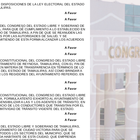
 DISPOSICIONES DE LA LEY ELECTORAL DEL ESTADO
ULIPAS.
A Favor
A Favor
 DEL CONGRESO DEL ESTADO LIBRE Y SOBERANO DE
 PARA QUE DÉ CUMPLIMIENTO A LO ESTABLECIDO EN
O DE TAMAULIPAS, A FIN DE QUE SE REANUDEN LAS
S POR LAS AUTORIDADES DE SALUD, Y SE
RMITIENDO DE ESTA FORMA ALCANZAR LOS ACUERDOS
A Favor
A Favor
 CONSTITUCIONAL DEL CONGRESO DEL ESTADO LIBRE
TAMIENTO DE REYNOSA, TAMAULIPAS, CON EL FIN DE
EN MATERIA DE TRANSPARENCIA EN TÉRMINOS DE LO
 DEL ESTADO DE TAMAULIPAS, ASÍ COMO BRINDAR A
R LOS REGIDORES DEL AYUNTAMIENTO REFERIDO, EN
A Favor
A Favor
 CONSTITUCIONAL DEL CONGRESO DEL ESTADO LIBRE
A, FORMULA ATENTO EXHORTO AL AYUNTAMIENTO DE
ENSIBILIZAR A LAS Y LOS AGENTES DE TRÁNSITO, EN
UICIO DE LOS CONDUCTORES QUE TRANSITAN POR EL
MATIVIDAD DE TRÁNSITO VIGENTE DEL ESTADO.
A Favor
A Favor
 DEL ESTADO LIBRE Y SOBERANO DE TAMAULIPAS,
NTAMIENTO DE CIUDAD VICTORIA PARA QUE SE
TODOS LOS SECTORES DEL MUNICIPIO, QUE SE
A HABITANTE DE ESTA CIUDAD, QUE EMPRENDA