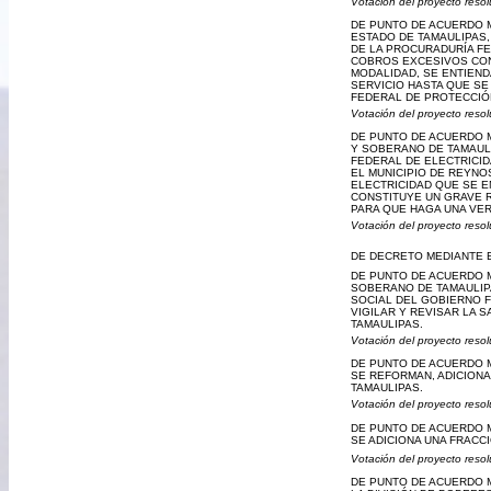
Votación del proyecto resol
DE PUNTO DE ACUERDO 
ESTADO DE TAMAULIPAS
DE LA PROCURADURÍA FE
COBROS EXCESIVOS CONT
MODALIDAD, SE ENTIEND
SERVICIO HASTA QUE SE
FEDERAL DE PROTECCIÓ
Votación del proyecto resol
DE PUNTO DE ACUERDO 
Y SOBERANO DE TAMAULI
FEDERAL DE ELECTRICID
EL MUNICIPIO DE REYNO
ELECTRICIDAD QUE SE E
CONSTITUYE UN GRAVE RI
PARA QUE HAGA UNA VER
Votación del proyecto resol
DE DECRETO MEDIANTE E
DE PUNTO DE ACUERDO 
SOBERANO DE TAMAULIPA
SOCIAL DEL GOBIERNO F
VIGILAR Y REVISAR LA 
TAMAULIPAS.
Votación del proyecto resol
DE PUNTO DE ACUERDO M
SE REFORMAN, ADICIONA
TAMAULIPAS.
Votación del proyecto resol
DE PUNTO DE ACUERDO M
SE ADICIONA UNA FRACCI
Votación del proyecto resol
DE PUNTO DE ACUERDO M