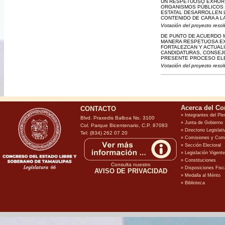
UN RESPETUOSO EXHORT
ORGANISMOS PÚBLICOS 
ESTATAL DESARROLLEN L
CONTENIDO DE CARA A L
Votación del proyecto resol
DE PUNTO DE ACUERDO M
MANERA RESPETUOSA EXH
FORTALEZCAN Y ACTUALI
CANDIDATURAS, CONSEJO
PRESENTE PROCESO ELEC
Votación del proyecto resol
CONTACTO
Blvd. Praxedis Balboa No. 3100
Col. Parque Bicentenario, C.P. 87083
Tel: (834) 262 07 20
Consulta nuestro
AVISO DE PRIVACIDAD