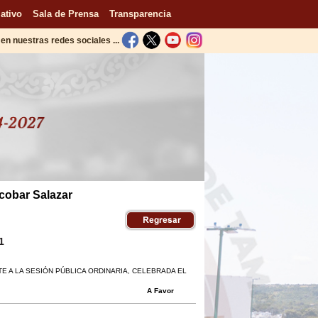
ativo
Sala de Prensa
Transparencia
en nuestras redes sociales ...
scobar Salazar
1
E A LA SESIÓN PÚBLICA ORDINARIA, CELEBRADA EL
A Favor