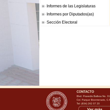
CONTACTO
Blvd. Praxedis Balboa No. 3
Col. Parque Bicentenario, C.
Tel: (834) 262 07 20