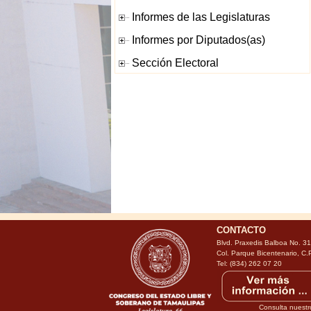
CONTACTO
Blvd. Praxedis Balboa No. 3
Col. Parque Bicentenario, C.
Tel: (834) 262 07 20
Consulta nuestr