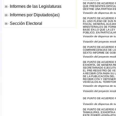
DE PUNTO DE ACUERDO P
QUE PRESENTEN DIFICUL
DESTINE UNA PARTIDA E
Votación de dispensa de tu
DE PUNTO DE ACUERDO 
EL USO PLENO DE SUS F
FISCAL GENERAL ALEJAN
MINISTERIALES DE FORM
BASE EN LO QUE LA LEY
PÚBLICO, EN PARTICULA
Votación de dispensa de tu
Votación del proyecto resol
DE PUNTO DE ACUERDO M
COMPARECENCIAS DE LOS
SEXTO INFORME DE GOBI
Votación del proyecto resol
DE PUNTO DE ACUERDO M
EXHORTA, DE MANERA RE
SECRETARIADO EJECUTIV
EL PRE-REGISTRO DE V
A RECIBIR CITA PARA SU
DE LA PUBLICACIÓN DE
RECIBIR CITA Y OBTENE
VEHÍCULOS AL TERRITOR
Votación de dispensa de tu
Votación del proyecto resol
DE PUNTO DE ACUERDO P
Votación de dispensa de tu
DE PUNTO DE ACUERDO 
TAMAULIPAS, EXHORTA A
ESTE PODER LEGISLATI