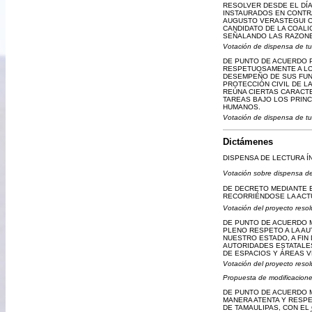
RESOLVER DESDE EL DÍA
INSTAURADOS EN CONTRA
AUGUSTO VERASTEGUI O
CANDIDATO DE LA COALI
SEÑALANDO LAS RAZONE
Votación de dispensa de tu
DE PUNTO DE ACUERDO P
RESPETUOSAMENTE A LOS
DESEMPEÑO DE SUS FUNC
PROTECCIÓN CIVIL DE 
REÚNA CIERTAS CARACTE
TAREAS BAJO LOS PRINC
HUMANOS.
Votación de dispensa de tu
Dictámenes
DISPENSA DE LECTURA Í
Votación sobre dispensa de
DE DECRETO MEDIANTE EL
RECORRIÉNDOSE LA ACTU
Votación del proyecto resol
DE PUNTO DE ACUERDO M
PLENO RESPETO A LA AU
NUESTRO ESTADO, A FIN
AUTORIDADES ESTATALE
DE ESPACIOS Y ÁREAS 
Votación del proyecto resol
Propuesta de modificaciones
DE PUNTO DE ACUERDO M
MANERA ATENTA Y RESPE
DE TAMAULIPAS, CON EL