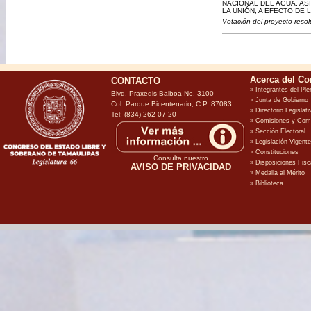
NACIONAL DEL AGUA, AS
LA UNIÓN, A EFECTO DE
Votación del proyecto resol
CONTACTO
Blvd. Praxedis Balboa No. 3100
Col. Parque Bicentenario, C.P. 87083
Tel: (834) 262 07 20
Consulta nuestro
AVISO DE PRIVACIDAD