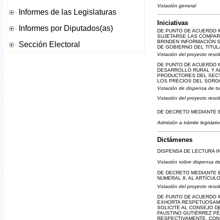
Votación general
Iniciativas
DE PUNTO DE ACUERDO M
SUJETARSE LAS COMPARE
BRINDEN INFORMACIÓN 
DE GOBIERNO DEL TITUL
Votación del proyecto resol
DE PUNTO DE ACUERDO M
DESARROLLO RURAL Y AL
PRODUCTORES DEL SECT
LOS PRECIOS DEL SORGO
Votación de dispensa de tu
Votación del proyecto resol
DE DECRETO MEDIANTE E
Admisión a trámite legislati
Dictámenes
DISPENSA DE LECTURA I
Votación sobre dispensa de
DE DECRETO MEDIANTE E
NUMERAL 8, AL ARTÍCUL
Votación del proyecto resol
DE PUNTO DE ACUERDO M
EXHORTA RESPETUOSAMEN
SOLICITE AL CONSEJO D
FAUSTINO GUTIÉRREZ PÉ
RESPECTIVAMENTE, CON 