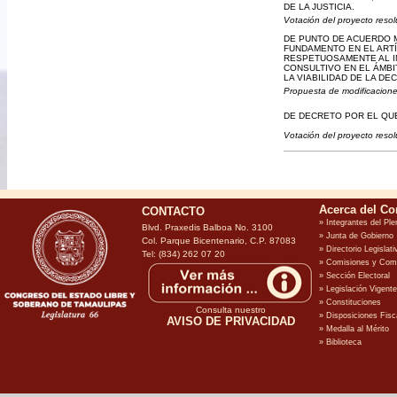
DE LA JUSTICIA.
Votación del proyecto resol
DE PUNTO DE ACUERDO M
FUNDAMENTO EN EL ARTÍC
RESPETUOSAMENTE AL IN
CONSULTIVO EN EL ÁMB
LA VIABILIDAD DE LA D
Propuesta de modificaciones
DE DECRETO POR EL QUE
Votación del proyecto resol
CONTACTO
Blvd. Praxedis Balboa No. 3100
Col. Parque Bicentenario, C.P. 87083
Tel: (834) 262 07 20
Consulta nuestro
AVISO DE PRIVACIDAD