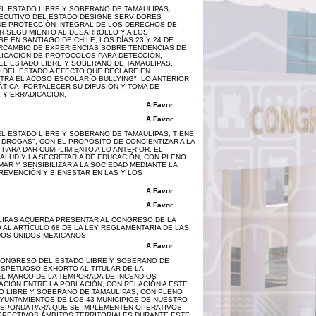
L ESTADO LIBRE Y SOBERANO DE TAMAULIPAS,
JECUTIVO DEL ESTADO DESIGNE SERVIDORES
 DE PROTECCIÓN INTEGRAL DE LOS DERECHOS DE
AR SEGUIMIENTO AL DESARROLLO Y A LOS
 EN SANTIAGO DE CHILE, LOS DÍAS 23 Y 24 DE
TERCAMBIO DE EXPERIENCIAS SOBRE TENDENCIAS DE
LICACIÓN DE PROTOCOLOS PARA DETECCIÓN,
DEL ESTADO LIBRE Y SOBERANO DE TAMAULIPAS,
O DEL ESTADO A EFECTO QUE DECLARE EN
NTRA EL ACOSO ESCOLAR O BULLYING". LO ANTERIOR
ÁTICA, FORTALECER SU DIFUSIÓN Y TOMA DE
 Y ERRADICACIÓN.
A Favor
A Favor
L ESTADO LIBRE Y SOBERANO DE TAMAULIPAS, TIENE
 DROGAS", CON EL PROPÓSITO DE CONCIENTIZAR A LA
ARA DAR CUMPLIMIENTO A LO ANTERIOR, EL
ALUD Y LA SECRETARÍA DE EDUCACIÓN, CON PLENO
AR Y SENSIBILIZAR A LA SOCIEDAD MEDIANTE LA
REVENCIÓN Y BIENESTAR EN LAS Y LOS
A Favor
A Favor
LIPAS ACUERDA PRESENTAR AL CONGRESO DE LA
O AL ARTÍCULO 68 DE LA LEY REGLAMENTARIA DE LAS
ADOS UNIDOS MEXICANOS.
A Favor
 CONGRESO DEL ESTADO LIBRE Y SOBERANO DE
ESPETUOSO EXHORTO AL TITULAR DE LA
 EL MARCO DE LA TEMPORADA DE INCENDIOS
ACIÓN ENTRE LA POBLACIÓN, CON RELACIÓN A ESTE
O LIBRE Y SOBERANO DE TAMAULIPAS, CON PLENO
AYUNTAMIENTOS DE LOS 43 MUNICIPIOS DE NUESTRO
RRESPONDA PARA QUE SE IMPLEMENTEN OPERATIVOS
SPECTIVOS ÁMBITOS TERRITORIALES DURANTE ESTE