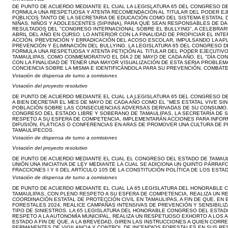
DE PUNTO DE ACUERDO MEDIANTE EL CUAL LA LEGISLATURA 65 DEL CONGRESO DE
FORMULA UNA RESPETUOSA Y ATENTA RECOMENDACIÓN AL TITULAR DEL PODER E
PÚBLICOS TANTO DE LA SECRETARIA DE EDUCACIÓN COMO DEL SISTEMA ESTATAL
NIÑAS, NIÑOS Y ADOLESCENTES (SIPINNA), PARA QUE SEAN RESPONSABLES DE D
RESULTADOS DEL "CONGRESO INTERNACIONAL SOBRE EL BULLYING", A CELEBRARSE
ABRIL DEL AÑO EN CURSO. LO ANTERIOR CON LA FINALIDAD DE PROPICIAR EL IN
ACCIÓN, PREVENCIÓN Y ERRADICACIÓN DEL ACOSO ESCOLAR, IMPULSANDO LA AP
PREVENCIÓN Y ELIMINACIÓN DEL BULLYING. LA LEGISLATURA 65 DEL CONGRESO 
FORMULA UNA RESPETUOSA Y ATENTA PETICIÓN AL TITULAR DEL PODER EJECUTIV
TAMAULIPAS, COMO CONMEMORATIVO EL DÍA 2 DE MAYO DE CADA AÑO, EL "DÍA CO
CON LA FINALIDAD DE TENER UNA MAYOR VISUALIZACIÓN DE ESTA SERIA PROBLEM
CONCIENCIA SOBRE LA MISMA E IDENTIFICÁNDOLA PARA SU PREVENCIÓN, COMBATE
Votación de dispensa de turno a comisiones
Votación del proyecto resolutivo
DE PUNTO DE ACUERDO MEDIANTE EL CUAL LA LEGISLATURA 65 DEL CONGRESO DE
A BIEN DECRETAR EL MES DE MAYO DE CADA AÑO COMO EL "MES ESTATAL VIVE SIN
POBLACIÓN SOBRE LAS CONSECUENCIAS ADVERSAS DERIVADAS DE SU CONSUMO. P
CONGRESO DEL ESTADO LIBRE Y SOBERANO DE TAMAULIPAS, LA SECRETARÍA DE S
RESPETO A SU ESFERA DE COMPETENCIA, IMPLEMENTARÁN ACCIONES PARA INFORM
DIFUSIÓN, PLÁTICAS O CONFERENCIAS EN ARAS DE PROMOVER UNA CULTURA DE P
TAMAULIPECOS.
Votación de dispensa de turno a comisiones
Votación del proyecto resolutivo
DE PUNTO DE ACUERDO MEDIANTE EL CUAL EL CONGRESO DEL ESTADO DE TAMAU
UNIÓN UNA INICIATIVA DE LEY MEDIANTE LA CUAL SE ADICIONA UN QUINTO PÁRRAF
FRACCIONES I Y II DEL ARTÍCULO 105 DE LA CONSTITUCIÓN POLÍTICA DE LOS EST
Votación de dispensa de turno a comisiones
DE PUNTO DE ACUERDO MEDIANTE EL CUAL LA 65 LEGISLATURA DEL HONORABLE
TAMAULIPAS, CON PLENO RESPETO A SU ESFERA DE COMPETENCIA, REALIZA UN R
COORDINACIÓN ESTATAL DE PROTECCIÓN CIVIL EN TAMAULIPAS, A FIN DE QUE, EN
FORESTALES 2024, REALICE CAMPAÑAS INTENSIVAS DE PREVENCIÓN Y SENSIBILIZ
TIPO DE SINIESTROS. LA 65 LEGISLATURA DEL HONORABLE CONGRESO DEL ESTAD
RESPETO A LA AUTONOMÍA MUNICIPAL, REALIZA UN RESPETUOSO EXHORTO A LOS 
ESTADO A FIN DE QUE, A LA BREVEDAD, GIREN LAS INSTRUCCIONES A QUIEN CO
PERMANENTES DE VIGILANCIA Y CONTROL DE INCENDIOS FORESTALES EN SUS RE