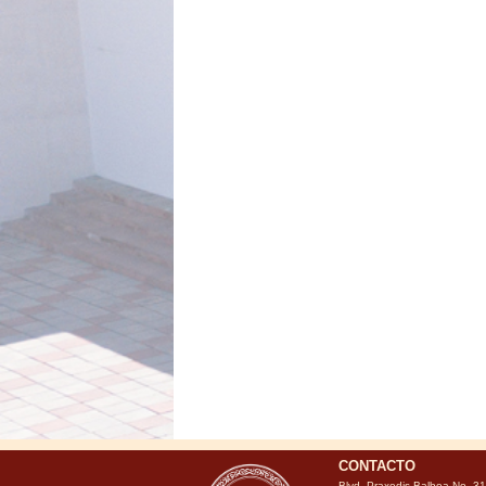
CONTACTO
Blvd. Praxedis Balboa No. 3