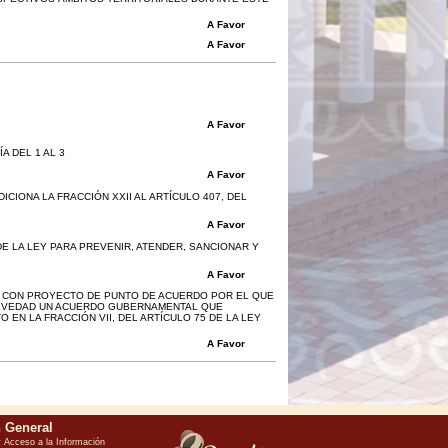
A Favor
A Favor
A Favor
 DEL 1 AL 3
A Favor
CIONA LA FRACCIÓN XXII AL ARTÍCULO 407, DEL
A Favor
DE LA LEY PARA PREVENIR, ATENDER, SANCIONAR Y
A Favor
VA CON PROYECTO DE PUNTO DE ACUERDO POR EL QUE
 BREVEDAD UN ACUERDO GUBERNAMENTAL QUE
EN LA FRACCIÓN VII, DEL ARTÍCULO 75 DE LA LEY
A Favor