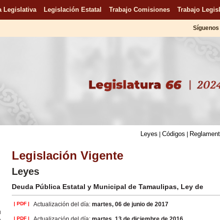
 Legislativa
Legislación Estatal
Trabajo Comisiones
Trabajo Legisl
Síguenos 
Leyes
Códigos
Reglamen
|
|
Legislación Vigente
Leyes
Deuda Pública Estatal y Municipal de Tamaulipas, Ley de
| PDF |
Actualización del día:
martes, 06 de junio de 2017
u
n
| PDF |
Actualización del día:
martes, 13 de diciembre de 2016