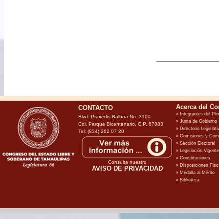
CONTACTO
Blvd. Praxedis Balboa No. 3100
Col. Parque Bicentenario, C.P. 87083
Tel: (834) 262 07 20
Consulta nuestro
AVISO DE PRIVACIDAD