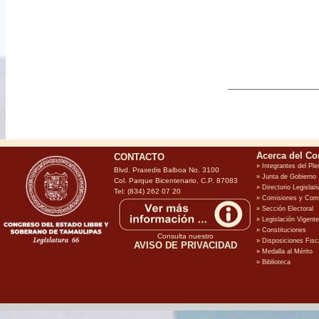
CONTACTO
Blvd. Praxedis Balboa No. 3100
Col. Parque Bicentenario, C.P. 87083
Tel: (834) 262 07 20
Consulta nuestro
AVISO DE PRIVACIDAD