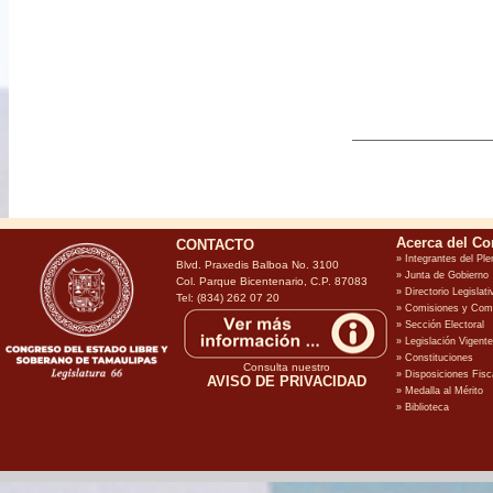
CONTACTO
Blvd. Praxedis Balboa No. 3100
Col. Parque Bicentenario, C.P. 87083
Tel: (834) 262 07 20
Consulta nuestro
AVISO DE PRIVACIDAD