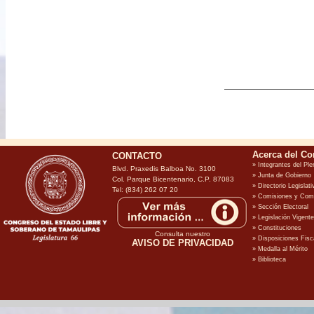
CONTACTO
Blvd. Praxedis Balboa No. 3100
Col. Parque Bicentenario, C.P. 87083
Tel: (834) 262 07 20
Consulta nuestro
AVISO DE PRIVACIDAD