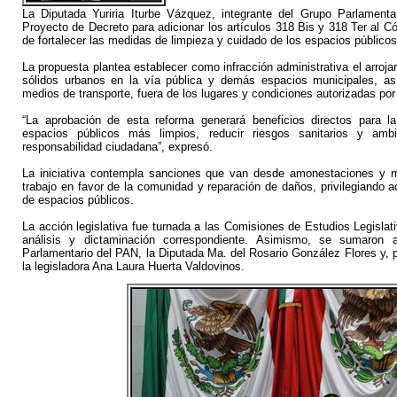
La Diputada Yuriria Iturbe Vázquez, integrante del Grupo Parlament
Proyecto de Decreto para adicionar los artículos 318 Bis y 318 Ter al C
de fortalecer las medidas de limpieza y cuidado de los espacios públicos
La propuesta plantea establecer como infracción administrativa el arrojar
sólidos urbanos en la vía pública y demás espacios municipales, a
medios de transporte, fuera de los lugares y condiciones autorizadas po
“La aprobación de esta reforma generará beneficios directos para la
espacios públicos más limpios, reducir riesgos sanitarios y ambi
responsabilidad ciudadana”, expresó.
La iniciativa contempla sanciones que van desde amonestaciones y m
trabajo en favor de la comunidad y reparación de daños, privilegiando a
de espacios públicos.
La acción legislativa fue turnada a las Comisiones de Estudios Legisla
análisis y dictaminación correspondiente. Asimismo, se sumaron a
Parlamentario del PAN, la Diputada Ma. del Rosario González Flores y,
la legisladora Ana Laura Huerta Valdovinos.