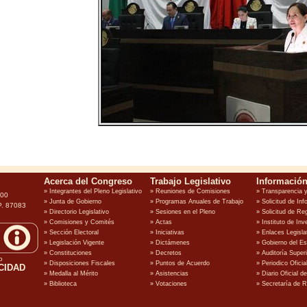
100
P. 87083
o
CIDAD