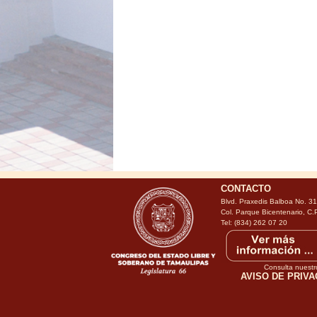
CONTACTO
Blvd. Praxedis Balboa No. 3
Col. Parque Bicentenario, C.
Tel: (834) 262 07 20
Consulta nuestr
AVISO DE PRIVA