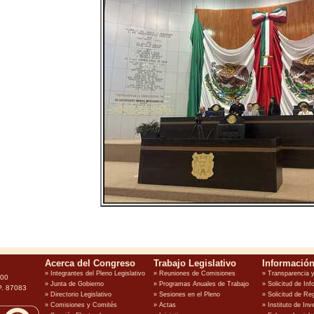
100
P. 87083