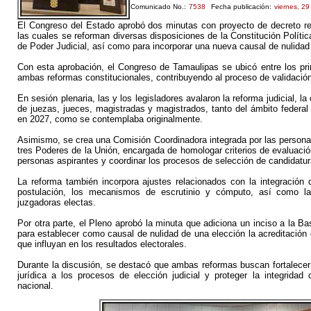
Comunicado No.:
7538
Fecha publicación:
viernes, 2
El Congreso del Estado aprobó dos minutas con proyecto de decreto re
las cuales se reforman diversas disposiciones de la Constitución Polít
de Poder Judicial, así como para incorporar una nueva causal de nulidad 
Con esta aprobación, el Congreso de Tamaulipas se ubicó entre los pri
ambas reformas constitucionales, contribuyendo al proceso de validación
En sesión plenaria, las y los legisladores avalaron la reforma judicial, l
de juezas, jueces, magistradas y magistrados, tanto del ámbito federal 
en 2027, como se contemplaba originalmente.
Asimismo, se crea una Comisión Coordinadora integrada por las personas
tres Poderes de la Unión, encargada de homologar criterios de evaluación
personas aspirantes y coordinar los procesos de selección de candidatur
La reforma también incorpora ajustes relacionados con la integración de
postulación, los mecanismos de escrutinio y cómputo, así como la
juzgadoras electas.
Por otra parte, el Pleno aprobó la minuta que adiciona un inciso a la Ba
para establecer como causal de nulidad de una elección la acreditación d
que influyan en los resultados electorales.
Durante la discusión, se destacó que ambas reformas buscan fortalecer 
jurídica a los procesos de elección judicial y proteger la integrida
nacional.