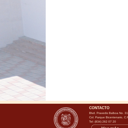
CONTACTO
Blvd. Praxedis Balboa No. 3
Col. Parque Bicentenario, C.
Tel: (834) 262 07 20