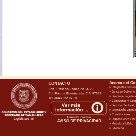
CONTACTO
Blvd. Praxedis Balboa No. 3100
Col. Parque Bicentenario, C.P. 87083
Tel: (834) 262 07 20
Consulta nuestro
AVISO DE PRIVACIDAD