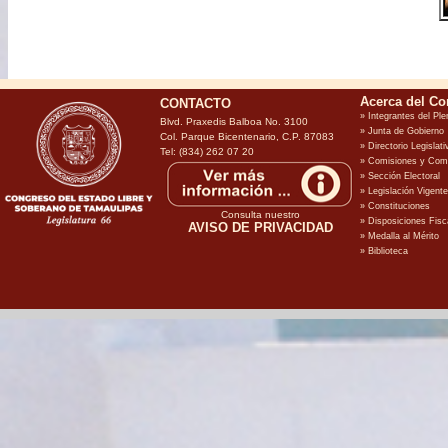
CONTACTO
Blvd. Praxedis Balboa No. 3100
Col. Parque Bicentenario, C.P. 87083
Tel: (834) 262 07 20
Consulta nuestro
AVISO DE PRIVACIDAD