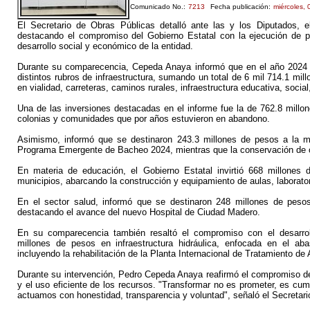
Comunicado No.:
7213
Fecha publicación:
miércoles, 
El Secretario de Obras Públicas detalló ante las y los Diputados, e
destacando el compromiso del Gobierno Estatal con la ejecución de pr
desarrollo social y económico de la entidad.
Durante su comparecencia, Cepeda Anaya informó que en el año 2024 s
distintos rubros de infraestructura, sumando un total de 6 mil 714.1 mi
en vialidad, carreteras, caminos rurales, infraestructura educativa, social,
Una de las inversiones destacadas en el informe fue la de 762.8 millo
colonias y comunidades que por años estuvieron en abandono.
Asimismo, informó que se destinaron 243.3 millones de pesos a la me
Programa Emergente de Bacheo 2024, mientras que la conservación de ca
En materia de educación, el Gobierno Estatal invirtió 668 millones
municipios, abarcando la construcción y equipamiento de aulas, laborato
En el sector salud, informó que se destinaron 248 millones de pesos
destacando el avance del nuevo Hospital de Ciudad Madero.
En su comparecencia también resaltó el compromiso con el desarroll
millones de pesos en infraestructura hidráulica, enfocada en el ab
incluyendo la rehabilitación de la Planta Internacional de Tratamiento 
Durante su intervención, Pedro Cepeda Anaya reafirmó el compromiso de
y el uso eficiente de los recursos. "Transformar no es prometer, es cum
actuamos con honestidad, transparencia y voluntad", señaló el Secretari