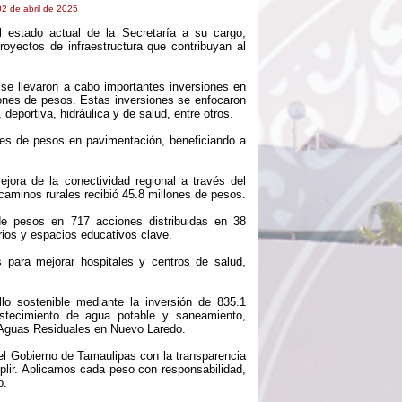
02 de abril de 2025
l estado actual de la Secretaría a su cargo,
oyectos de infraestructura que contribuyan al
e llevaron a cabo importantes inversiones en
llones de pesos. Estas inversiones se enfocaron
 deportiva, hidráulica y de salud, entre otros.
nes de pesos en pavimentación, beneficiando a
jora de la conectividad regional a través del
minos rurales recibió 45.8 millones de pesos.
 de pesos en 717 acciones distribuidas en 38
rios y espacios educativos clave.
 para mejorar hospitales y centros de salud,
o sostenible mediante la inversión de 835.1
astecimiento de agua potable y saneamiento,
de Aguas Residuales en Nuevo Laredo.
l Gobierno de Tamaulipas con la transparencia
plir. Aplicamos cada peso con responsabilidad,
o.