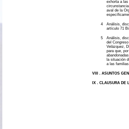
exhorta a las
circunstanci
aval de la Or
específicame
4
Análisis, dis
artículo 71 B
5
Análisis, dis
del Congreso
Velázquez, Di
para que, por
abandonadas 
la situación 
a las familia
VIII . ASUNTOS G
IX . CLAUSURA DE 