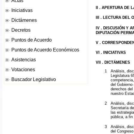
II . APERTURA DE 
III . LECTURA DEL
IV .
DISCUSIÓN Y A
DIPUTACIÓN PERMAN
V . CORRESPONDE
VI . INICIATIVAS
VII . DICTÁMENES
1
Análisis, dis
Legislatura 6
competencia, 
del Gobierno 
derechos del 
nuestro Estad
2
Análisis, dis
Secretaría de
las estrategi
pública, a fi
3
Análisis, dis
del Congreso