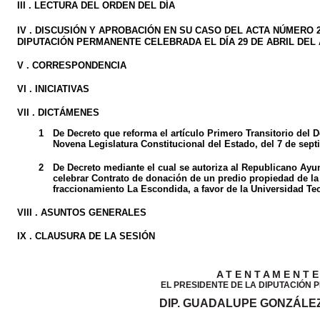
III . LECTURA DEL ORDEN DEL DÍA
IV .
DISCUSIÓN Y APROBACIÓN EN SU CASO DEL ACTA NÚMERO 20
DIPUTACIÓN PERMANENTE CELEBRADA EL DÍA 29 DE ABRIL DEL 
V . CORRESPONDENCIA
VI . INICIATIVAS
VII . DICTÁMENES
1
De Decreto que reforma el artículo Primero Transitorio del
Novena Legislatura Constitucional del Estado, del 7 de sept
2
De Decreto mediante el cual se autoriza al Republicano Ay
celebrar Contrato de donación de un predio propiedad de la
fraccionamiento La Escondida, a favor de la Universidad Te
VIII . ASUNTOS GENERALES
IX . CLAUSURA DE LA SESIÓN
A T E N T A M E N T E
EL PRESIDENTE DE LA DIPUTACIÓN
DIP. GUADALUPE GONZÁLE