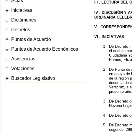
III . LECTURA DEL
IV .
DISCUSIÓN Y A
ORDINARIA CELEBR
V . CORRESPONDE
VI . INICIATIVAS
1
De Decreto me
el cual se ot
Ciudadana Yo
Ramos, Eliza
2
De Punto de 
en apoyo de 
de la región
desde la des
Veracruz, a e
presente año
3
De Decreto qu
Novena Legisl
4
De Decreto qu
5
De Decreto me
segundo; 298,