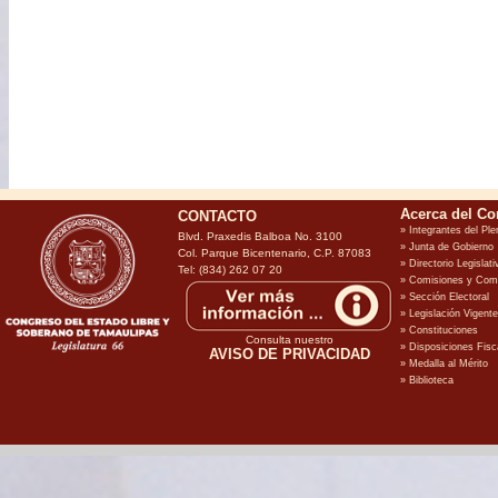
CONTACTO
Blvd. Praxedis Balboa No. 3100
Col. Parque Bicentenario, C.P. 87083
Tel: (834) 262 07 20
Consulta nuestro
AVISO DE PRIVACIDAD