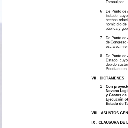
Tamaulipas.
6
De Punto de 
Estado, cuyo 
hechos relac
homicidio del
pública y gob
7
De Punto de A
delCongreso d
esclarecimien
8
De Punto de 
Estado, cuyo 
debido susten
Prioritario e
VII . DICTÁMENES
1
Con proyecto
Novena Legis
y Gastos de
Ejecución ob
Estado de T
VIII . ASUNTOS G
IX . CLAUSURA DE 