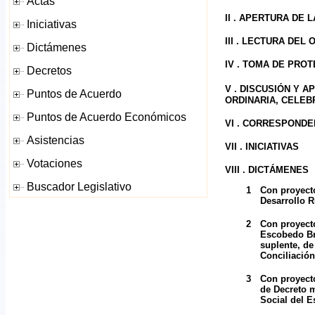
II . APERTURA DE 
III . LECTURA DEL
IV . TOMA DE PRO
V .
DISCUSIÓN Y AP
ORDINARIA, CELEBR
VI . CORRESPONDE
VII . INICIATIVAS
VIII . DICTÁMENES
1
Con proyecto
Desarrollo R
2
Con proyect
Escobedo Bri
suplente, de
Conciliación
3
Con proyecto
de Decreto m
Social del E