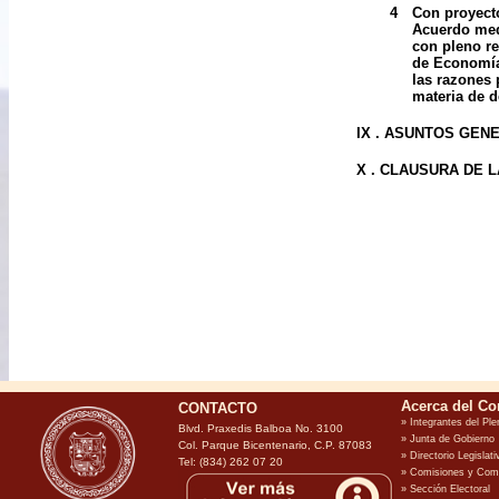
4
Con proyecto
Acuerdo medi
con pleno re
de Economía 
las razones 
materia de d
IX . ASUNTOS GEN
X . CLAUSURA DE 
CONTACTO
Blvd. Praxedis Balboa No. 3100
Col. Parque Bicentenario, C.P. 87083
Tel: (834) 262 07 20