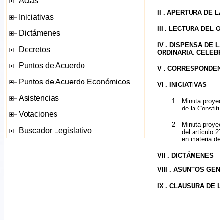
II . APERTURA DE 
III . LECTURA DEL
IV . DISPENSA DE 
ORDINARIA, CELEBR
V . CORRESPONDE
VI . INICIATIVAS
1
Minuta proyec
de la Constit
2
Minuta proyec
del artículo 
en materia d
VII . DICTÁMENES
VIII . ASUNTOS G
IX . CLAUSURA DE 