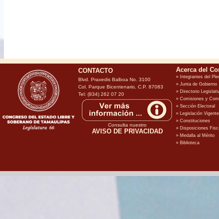
CONTACTO
Blvd. Praxedis Balboa No. 3100
Col. Parque Bicentenario, C.P. 87083
Tel: (834) 262 07 20
Consulta nuestro
AVISO DE PRIVACIDAD