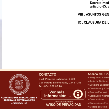
Decreto medi
artículo 65,
VIII . ASUNTOS G
IX . CLAUSURA DE 
CONTACTO
Blvd. Praxedis Balboa No. 3100
Col. Parque Bicentenario, C.P. 87083
Tel: (834) 262 07 20
Consulta nuestro
AVISO DE PRIVACIDAD