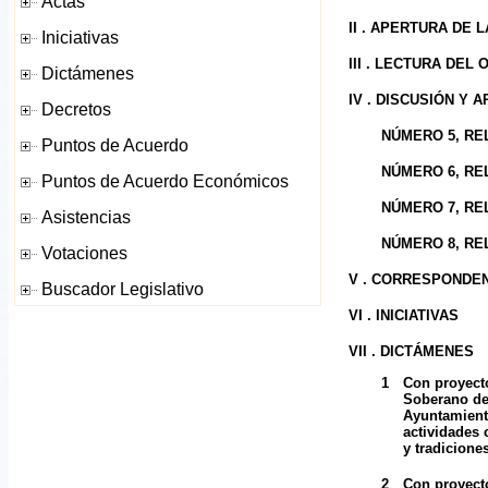
II . APERTURA DE 
III . LECTURA DEL
IV . DISCUSIÓN Y
NÚMERO 5, REL
NÚMERO 6, REL
NÚMERO 7, REL
NÚMERO 8, REL
V . CORRESPONDE
VI . INICIATIVAS
VII . DICTÁMENES
1
Con proyecto
Soberano de 
Ayuntamiento
actividades 
y tradicione
2
Con proyecto