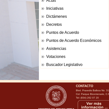
CONTACTO
Blvd. Praxedis Balboa No. 3
Col. Parque Bicentenario, C.
Tel: (834) 262 07 20