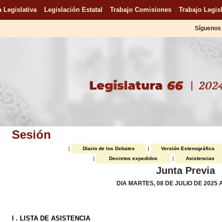
 Legislativa
Legislación Estatal
Trabajo Comisiones
Trabajo Legisl
Síguenos 
Sesión
|
Diario de los Debates
|
Versión Estenográfica
|
Decretos expedidos
|
Asistencias
Junta Previa
DIA MARTES, 08 DE JULIO DE 2025 
I . LISTA DE ASISTENCIA