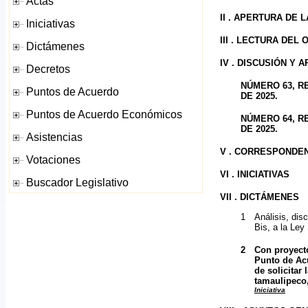
II . APERTURA DE 
III . LECTURA DEL
IV . DISCUSIÓN Y
NÚMERO 63, R
DE 2025.
NÚMERO 64, R
DE 2025.
V . CORRESPONDE
VI . INICIATIVAS
VII . DICTÁMENES
1
Análisis, dis
Bis, a la Ley
2
Con proyecto
Punto de Acu
de solicitar
tamaulipeco,
Iniciativa