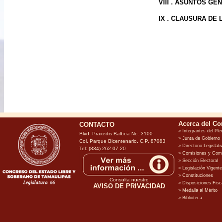
VIII . ASUNTOS G
IX . CLAUSURA DE 
CONTACTO
Blvd. Praxedis Balboa No. 3100
Col. Parque Bicentenario, C.P. 87083
Tel: (834) 262 07 20
Consulta nuestro
AVISO DE PRIVACIDAD