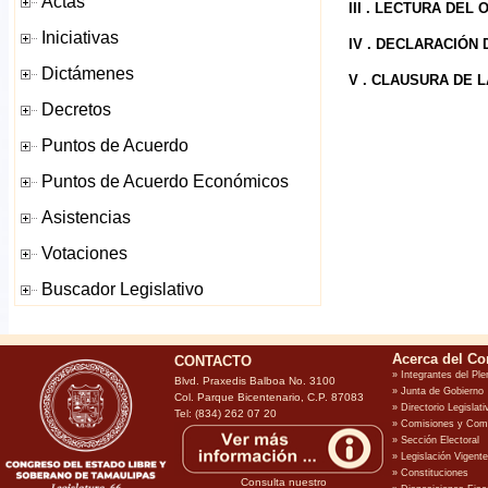
III . LECTURA DEL 
IV . DECLARACIÓN
V . CLAUSURA DE L
CONTACTO
Blvd. Praxedis Balboa No. 3100
Col. Parque Bicentenario, C.P. 87083
Tel: (834) 262 07 20
Consulta nuestro