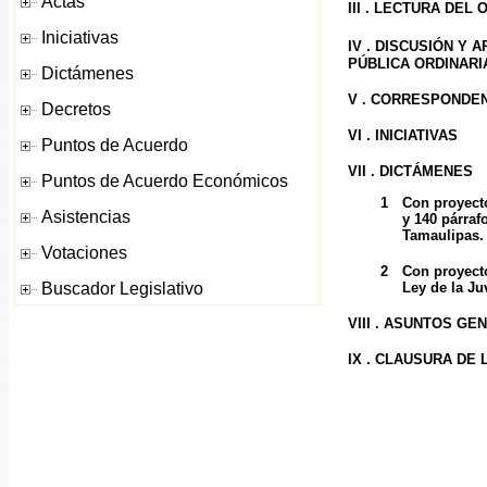
III . LECTURA DEL
IV .
DISCUSIÓN Y A
PÚBLICA ORDINARIA
V . CORRESPONDE
VI . INICIATIVAS
VII . DICTÁMENES
1
Con proyecto
y 140 párraf
Tamaulipas.
2
Con proyecto
Ley de la Ju
VIII . ASUNTOS G
IX . CLAUSURA DE 