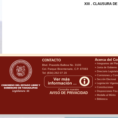
XIII . CLAUSURA D
CONTACTO
Blvd. Praxedis Balboa No. 3100
Col. Parque Bicentenario, C.P. 87083
Tel: (834) 262 07 20
Consulta nuestro
AVISO DE PRIVACIDAD