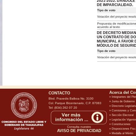
2021-2022. DÁNDOLE
DE IMPARCIALIDAD.
Tipo de voto
Votación del proyecto resol
Propuesta de modificacione
acuerdo al texto
DE DECRETO MEDIANT
UN CONTRATO DE DO
MUNICIPAL A FAVOR 
MÓDULO DE SEGURI
Tipo de voto
Votación del proyecto resol
CONTACTO
Blvd. Praxedis Balboa No. 3100
Col. Parque Bicentenario, C.P. 87083
Tel: (834) 262 07 20
Consulta nuestro
AVISO DE PRIVACIDAD