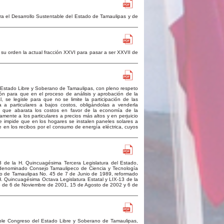
ra el Desarrollo Sustentable del Estado de Tamaulipas y de
 su orden la actual fracción XXVI para pasar a ser XXVII de
 Estado Libre y Soberano de Tamaulipas, con pleno respeto
n para que en el proceso de análisis y aprobación de la
l, se legisle para que no se limite la participación de las
 a particulares a bajos costos, obligándolas a venderla
cia que abarata los costos en favor de la economía de la
mente a los particulares a precios más altos y en perjuicio
que impide que en los hogares se instalen paneles solares a
 en los recibos por el consumo de energía eléctrica, cuyos
3 de la H. Quincuagésima Tercera Legislatura del Estado,
, denominado Consejo Tamaulipeco de Ciencia y Tecnología
ado de Tamaulipas No. 45 de 7 de Junio de 1989, reformado
H. Quincuagésima Octava Legislatura Estatal y LIX-13 de la
ado de 6 de Noviembre de 2001, 15 de Agosto de 2002 y 6 de
ble Congreso del Estado Libre y Soberano de Tamaulipas,