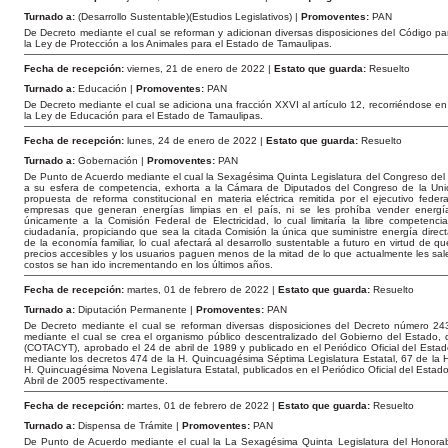
Turnado a:
(Desarrollo Sustentable)(Estudios Legislativos) |
Promoventes:
PAN
De Decreto mediante el cual se reforman y adicionan diversas disposiciones del Código pa
la Ley de Protección a los Animales para el Estado de Tamaulipas.
Fecha de recepción:
viernes, 21 de enero de 2022 |
Estato que guarda:
Resuelto
Turnado a:
Educación |
Promoventes:
PAN
De Decreto mediante el cual se adiciona una fracción XXVI al artículo 12, recorriéndose en
la Ley de Educación para el Estado de Tamaulipas.
Fecha de recepción:
lunes, 24 de enero de 2022 |
Estato que guarda:
Resuelto
Turnado a:
Gobernación |
Promoventes:
PAN
De Punto de Acuerdo mediante el cual la Sexagésima Quinta Legislatura del Congreso del
a su esfera de competencia, exhorta a la Cámara de Diputados del Congreso de la Unió
propuesta de reforma constitucional en materia eléctrica remitida por el ejecutivo federa
empresas que generan energías limpias en el país, ni se les prohíba vender energía
únicamente a la Comisión Federal de Electricidad, lo cual limitaría la libre competen
ciudadanía, propiciando que sea la citada Comisión la única que suministre energía directa
de la economía familiar, lo cual afectará al desarrollo sustentable a futuro en virtud de 
precios accesibles y los usuarios paguen menos de la mitad de lo que actualmente les sale
costos se han ido incrementando en los últimos años.
Fecha de recepción:
martes, 01 de febrero de 2022 |
Estato que guarda:
Resuelto
Turnado a:
Diputación Permanente |
Promoventes:
PAN
De Decreto mediante el cual se reforman diversas disposiciones del Decreto número 24
mediante el cual se crea el organismo público descentralizado del Gobierno del Estado
(COTACYT), aprobado el 24 de abril de 1989 y publicado en el Periódico Oficial del Est
mediante los decretos 474 de la H. Quincuagésima Séptima Legislatura Estatal, 67 de la 
H. Quincuagésima Novena Legislatura Estatal, publicados en el Periódico Oficial del Est
Abril de 2005 respectivamente.
Fecha de recepción:
martes, 01 de febrero de 2022 |
Estato que guarda:
Resuelto
Turnado a:
Dispensa de Trámite |
Promoventes:
PAN
De Punto de Acuerdo mediante el cual la La Sexagésima Quinta Legislatura del Honora