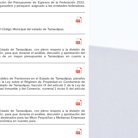
bación del Presupuesto de Egresos de la Federación 2022,
o, ganadero y pesquero asignado a las entidades federativas,
del Código Municipal del estado de Tamaulipas.
stado de Tamaulipas, con pleno respeto a la división de
, para que durante el análisis, discusión y aprobación del
ión de un mayor presupuesto a Tamaulipas en cuanto a
o Público de Panteones en el Estado de Tamaulipas; párrafos
 10 de la Ley sobre el Régimen de Propiedad en Condominio de
tado de Tamaulipas; fracción IX del artículo 2 de la Ley de
d Inmueble y del Comercio; numeral 1 inciso f) del artículo
stado de Tamaulipas, con pleno respeto a la división de
, para que durante el análisis, discusión y aprobación del
es, destinados para las Micro Pequeñas y Medianas Empresas
conómica en nuestro país.