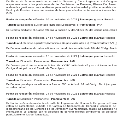
De Punto de Acuerdo mediante el cual la Sesenta y Cinco Legislatura del Congres
respetuosamente a los presidentes de las Comisiones de Finanzas, Planeación, Presu
realicen las gestiones correspondientes para realizar a la brevedad posible, el análisis dis
Suelo y de Construcciones que servirán de base para el cobro de las contribuciones sobre la
2022.
Fecha de recepción:
miércoles, 10 de noviembre de 2021 |
Estato que guarda:
Resuelto
Turnado a:
(Desarrollo Sustentable)(Estudios Legislativos) |
Promoventes:
PAN
De Decreto mediante el cual se reforma la fracción IV del Artículo 23 del Código para el D
Fecha de recepción:
miércoles, 17 de noviembre de 2021 |
Estato que guarda:
Resuelto
Turnado a:
(Estudios Legislativos)(Atención a Grupos Vulnerables ) |
Promoventes:
PAN
| 
De Decreto mediante el cual se adiciona un párrafo tercero al Artículo 184 del Código Muni
Fecha de recepción:
miércoles, 17 de noviembre de 2021 |
Estato que guarda:
Resuelto
Turnado a:
Diputación Permanente |
Promoventes:
PAN
De Decreto por el que se reforma la fracción XXXIX del Artículo 49 y se adicionan las fracci
Código Municipal para el Estado de Tamaulipas.
Fecha de recepción:
miércoles, 24 de noviembre de 2021 |
Estato que guarda:
Resuelto
Turnado a:
Diputación Permanente |
Promoventes:
PAN
De Decreto por el que se adiciona la fracción XVII al Artículo 64 del Código Municipal pa
su orden natural.
Fecha de recepción:
miércoles, 24 de noviembre de 2021 |
Estato que guarda:
Resuelto
Turnado a:
Diputación Permanente |
Promoventes:
PAN
De Punto de Acuerdo mediante el cual la 65 Legislatura del Honorable Congreso del Esta
esfera de competencia, exhorta a la Cámara de Senadores del Honorable Congreso de la
Iberoamericana de los Derechos de los Jóvenes y, eventualmente, realice las acciones nece
internacional; Jo anterior, con el propósito de generar mejores condiciones de protecc
particularmente, las de Tamaulipas.