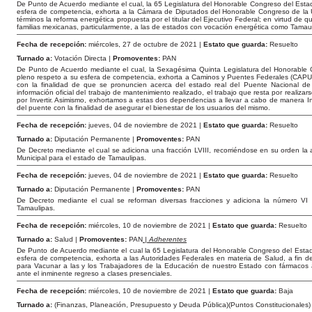
De Punto de Acuerdo mediante el cual, la 65 Legislatura del Honorable Congreso del Esta
esfera de competencia, exhorta a la Cámara de Diputados del Honorable Congreso de la
términos la reforma energética propuesta por el titular del Ejecutivo Federal; en virtud de 
familias mexicanas, particularmente, a las de estados con vocación energética como Tamau
Fecha de recepción:
miércoles, 27 de octubre de 2021 |
Estato que guarda:
Resuelto
Turnado a:
Votación Directa |
Promoventes:
PAN
De Punto de Acuerdo mediante el cual, la Sexagésima Quinta Legislatura del Honorable
pleno respeto a su esfera de competencia, exhorta a Caminos y Puentes Federales (CAPUF
con la finalidad de que se pronuncien acerca del estado real del Puente Nacional d
información oficial del trabajo de mantenimiento realizado, el trabajo que resta por realizar
por Invertir. Asimismo, exhortamos a estas dos dependencias a llevar a cabo de manera I
del puente con la finalidad de asegurar el bienestar de los usuarios del mismo.
Fecha de recepción:
jueves, 04 de noviembre de 2021 |
Estato que guarda:
Resuelto
Turnado a:
Diputación Permanente |
Promoventes:
PAN
De Decreto mediante el cual se adiciona una fracción LVIII, recorriéndose en su orden la a
Municipal para el estado de Tamaulipas.
Fecha de recepción:
jueves, 04 de noviembre de 2021 |
Estato que guarda:
Resuelto
Turnado a:
Diputación Permanente |
Promoventes:
PAN
De Decreto mediante el cual se reforman diversas fracciones y adiciona la número VI 
Tamaulipas.
Fecha de recepción:
miércoles, 10 de noviembre de 2021 |
Estato que guarda:
Resuelto
Turnado a:
Salud |
Promoventes:
PAN
| Adherentes
De Punto de Acuerdo mediante el cual la 65 Legislatura del Honorable Congreso del Esta
esfera de competencia, exhorta a las Autoridades Federales en materia de Salud, a fin d
para Vacunar a las y los Trabajadores de la Educación de nuestro Estado con fármacos
ante el inminente regreso a clases presenciales.
Fecha de recepción:
miércoles, 10 de noviembre de 2021 |
Estato que guarda:
Baja
Turnado a:
(Finanzas, Planeación, Presupuesto y Deuda Pública)(Puntos Constitucionales)