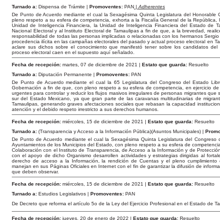
Turnado a:
Dispensa de Trámite |
Promoventes:
PAN
| Adherentes
De Punto de Acuerdo mediante el cual la Sexagésima Quinta Legislatura del Honorable 
pleno respeto a su esfera de competencia, exhorta a la Fiscalía General de la República, l
Unidad de Inteligencia Financiera, la Unidad de Inteligencia Financiera del Estado de Ta
Nacional Electoral y al Instituto Electoral de Tamaulipas a fin de que, a la brevedad, real
responsabilidad de todas las personas implicadas o relacionadas con los hermanos Sergio
procedencia ilícita en las campañas electorales del pasado y actual proceso electoral en T
aclare sus dichos sobre el conocimiento que manifestó tener sobre los candidatos d
proceso electoral caen en el supuesto aquí señalado.
Fecha de recepción:
martes, 07 de diciembre de 2021 |
Estato que guarda:
Resuelto
Turnado a:
Diputación Permanente |
Promoventes:
PAN
De Punto de Acuerdo mediante el cual la 65 Legislatura del Congreso del Estado Lib
Gobernación a fin de que, con pleno respeto a su esfera de competencia, en ejercicio de
urgentes para controlar y reducir los flujos masivos irregulares de personas migrantes que se
sur del Estado Mexicano, ya que gran parte de las caravanas multitudinarias de migrant
Tamaulipas, generando graves afectaciones sociales que rebasan la capacidad instituciona
atención y el debido respeto irrestricto a sus derechos humanos.
Fecha de recepción:
miércoles, 15 de diciembre de 2021 |
Estato que guarda:
Resuelto
Turnado a:
(Transparencia y Acceso a la Información Pública)(Asuntos Municipales) |
Promo
De Punto de Acuerdo mediante el cual la Sexagésima Quinta Legislatura del Congreso d
Ayuntamientos de los Municipios del Estado, con pleno respeto a su esfera de competencia
Colaboración con el Instituto de Transparencia, de Acceso a la Información y de Protecc
con el apoyo de dicho Organismo desarrollen actividades y estrategias dirigidas al fortale
derecho de acceso a la Información, la rendición de Cuentas y el pleno cumplimiento 
manejan en sus Páginas Oficiales en Internet con el fin de garantizar la difusión de informa
que deben observar.
Fecha de recepción:
miércoles, 15 de diciembre de 2021 |
Estato que guarda:
Resuelto
Turnado a:
Estudios Legislativos |
Promoventes:
PAN
De Decreto que reforma el artículo 5o de la Ley del Ejercicio Profesional en el Estado de T
Fecha de recepción:
jueves, 20 de enero de 2022 |
Estato que guarda:
Resuelto