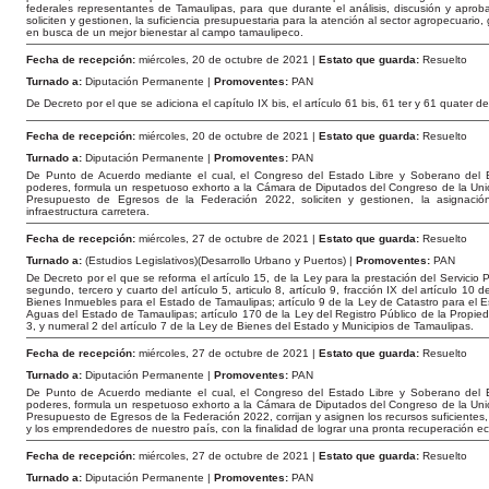
federales representantes de Tamaulipas, para que durante el análisis, discusión y apro
soliciten y gestionen, la suficiencia presupuestaria para la atención al sector agropecuari
en busca de un mejor bienestar al campo tamaulipeco.
Fecha de recepción:
miércoles, 20 de octubre de 2021 |
Estato que guarda:
Resuelto
Turnado a:
Diputación Permanente |
Promoventes:
PAN
De Decreto por el que se adiciona el capítulo IX bis, el artículo 61 bis, 61 ter y 61 quater 
Fecha de recepción:
miércoles, 20 de octubre de 2021 |
Estato que guarda:
Resuelto
Turnado a:
Diputación Permanente |
Promoventes:
PAN
De Punto de Acuerdo mediante el cual, el Congreso del Estado Libre y Soberano del E
poderes, formula un respetuoso exhorto a la Cámara de Diputados del Congreso de la Unión
Presupuesto de Egresos de la Federación 2022, soliciten y gestionen, la asignac
infraestructura carretera.
Fecha de recepción:
miércoles, 27 de octubre de 2021 |
Estato que guarda:
Resuelto
Turnado a:
(Estudios Legislativos)(Desarrollo Urbano y Puertos) |
Promoventes:
PAN
De Decreto por el que se reforma el artículo 15, de la Ley para la prestación del Servici
segundo, tercero y cuarto del artículo 5, articulo 8, artículo 9, fracción IX del artículo
Bienes Inmuebles para el Estado de Tamaulipas; artículo 9 de la Ley de Catastro para el Es
Aguas del Estado de Tamaulipas; artículo 170 de la Ley del Registro Público de la Propieda
3, y numeral 2 del artículo 7 de la Ley de Bienes del Estado y Municipios de Tamaulipas.
Fecha de recepción:
miércoles, 27 de octubre de 2021 |
Estato que guarda:
Resuelto
Turnado a:
Diputación Permanente |
Promoventes:
PAN
De Punto de Acuerdo mediante el cual, el Congreso del Estado Libre y Soberano del E
poderes, formula un respetuoso exhorto a la Cámara de Diputados del Congreso de la Unión
Presupuesto de Egresos de la Federación 2022, corrijan y asignen los recursos suficient
y los emprendedores de nuestro país, con la finalidad de lograr una pronta recuperación e
Fecha de recepción:
miércoles, 27 de octubre de 2021 |
Estato que guarda:
Resuelto
Turnado a:
Diputación Permanente |
Promoventes:
PAN