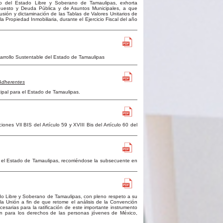
o del Estado Libre y Soberano de Tamaulipas, exhorta
puesto y Deuda Pública y de Asuntos Municipales, a que
cusión y dictaminación de las Tablas de Valores Unitarios de
 Propiedad Inmobiliaria, durante el Ejercicio Fiscal del año
esarrollo Sustentable del Estado de Tamaulipas
Adherentes
cipal para el Estado de Tamaulipas.
ones VIl BIS del Artículo 59 y XVIII Bis del Artículo 60 del
ra el Estado de Tamaulipas, recorriéndose la subsecuente en
do Libre y Soberano de Tamaulipas, con pleno respeto a su
 Unión a fin de que retome el análisis de la Convención
sarias para la ratificación de este importante instrumento
ión para los derechos de las personas jóvenes de México,