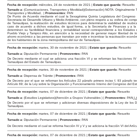
Fecha de recepción:
miércoles, 24 de noviembre de 2021 |
Estato que guarda:
Resuelto
Turnado a:
(Comunicaciones, Transportes y Movilidad)(Gobernación) NOTA: Originalmente
Transportes y Movilidad, |
Promoventes:
PAN
De Punto de Acuerdo mediante el cual la Sexagésima Quinta Legislatura del Congreso 
Secretaria de Desarrollo Urbano y Medio Ambiente, con pleno respeto a su esfera de compet
de Tamaulipas, la realización de estudios técnicos para determinar la viabilidad de reubi
caso de acuerdo a dichos estudios, de igual forma, a la Secretaría de Finanzas y a l
determinen su factibilidad financiera y rentabilidad social correspondiente a los Estado
Pueblo Viejo y Tampico Alto, en atención a la necesidad de generar mayor libertad de tr
ahorro económico a las personas que transitan por este e incentivar la reactivación econó
de los habitantes de la zona metropolitana del sur de Tamaulipas.
Fecha de recepción:
martes, 30 de noviembre de 2021 |
Estato que guarda:
Resuelto
Turnado a:
Diputación Permanente |
Promoventes:
PAN
De Decreto mediante el cual se adiciona una fracción VI y se reforman las fracciones IV
Tamaulipas del Estado de Tamaulipas.
Fecha de recepción:
martes, 30 de noviembre de 2021 |
Estato que guarda:
Resuelto
Turnado a:
Dispensa de Trámite |
Promoventes:
PAN
De Decreto por el que se reforman los Artículos 22 párrafo primero inciso f, 93 párrafo te
Artículo 69; de la Ley sobre la Organización y Funcionamiento Interno del Congreso del E
Fecha de recepción:
martes, 07 de diciembre de 2021 |
Estato que guarda:
Resuelto
Turnado a:
(Estudios Legislativos)(Atención a Grupos Vulnerables ) |
Promoventes:
PAN
| 
De Decreto por el que se reforman y adicionan diversas disposiciones de la Ley de los
Tamaulipas.
Fecha de recepción:
martes, 07 de diciembre de 2021 |
Estato que guarda:
Resuelto
Turnado a:
Diputación Permanente |
Promoventes:
PAN
De Decreto mediante el cual se reforma fracción IV y V y se adiciona la fracción VI del Art
Fecha de recepción:
martes, 07 de diciembre de 2021 |
Estato que guarda:
Resuelto