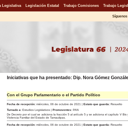
 Legislativa
Legislación Estatal
Trabajo Comisiones
Trabajo Legisl
Síguenos 
Iniciativas que ha presentado: Dip. Nora Gómez Gonzál
Con el Grupo Parlamentario o el Partido Político
Fecha de recepción:
miércoles, 06 de octubre de 2021 |
Estato que guarda:
Resuelto
Turnado a:
Estudios Legislativos |
Promoventes:
PAN
De Decreto por el cual se adiciona la fracción 5 al artículo 5 y se adiciona el capítulo V Bis
Violencia Familiar del Estado de Tamaulipas.
Fecha de recepción:
miércoles, 06 de octubre de 2021 |
Estato que guarda:
Resuelto