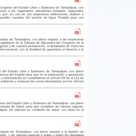
Congreso del Estado Libre y Soberano de Tamaulipas, con
orta a los organismos operadores estatales, regionales,
a que, en uso de sus respectivas atribuciones, realicen e
quellos usuarios del servicio de Agua Potable para uso
stado de Tamaulipas, con pleno respeto a las respectivas
V Legislatura de la Cámara de Diputados del Congreso de la
rgente y de manera permanente, el desabasto de todos los
l nacional, con la finalidad de garantizar el derecho a la
o del Estado Libre y Soberano de Tamaulipas, con pleno
ientos del Estado para que en la elaboración y aprobación
y reforestación en cumplimiento al artículo 83 de la Ley de
o ambiente y restaurar las zonas devastadas por los efectos
reso del Estado Libre y Soberano de Tamaulipas, con pleno
cretaría de Salud, para que considere de manera urgente,
ipas, sin importar su condición de salud, con base en el
stado de Tamaulipas, con pleno respeto a la división de
nión, y de manera especial a todas y todos los diputados