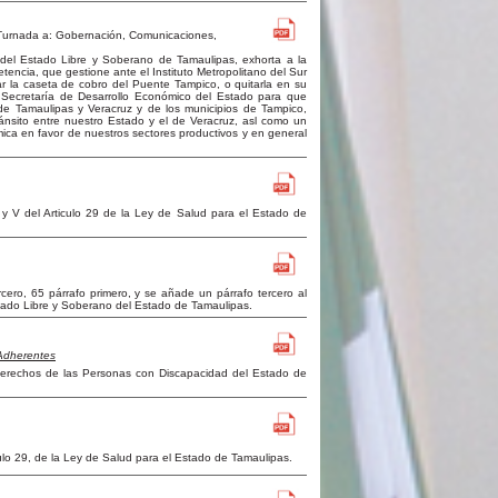
 Turnada a: Gobernación, Comunicaciones,
del Estado Libre y Soberano de Tamaulipas, exhorta a la
encia, que gestione ante el Instituto Metropolitano del Sur
car la caseta de cobro del Puente Tampico, o quitarla en su
a Secretaría de Desarrollo Económico del Estado para que
s de Tamaulipas y Veracruz y de los municipios de Tampico,
ánsito entre nuestro Estado y el de Veracruz, asl como un
mica en favor de nuestros sectores productivos y en general
 y V del Articulo 29 de la Ley de Salud para el Estado de
rcero, 65 párrafo primero, y se añade un párrafo tercero al
stado Libre y Soberano del Estado de Tamaulipas.
Adherentes
 Derechos de las Personas con Discapacidad del Estado de
ículo 29, de la Ley de Salud para el Estado de Tamaulipas.