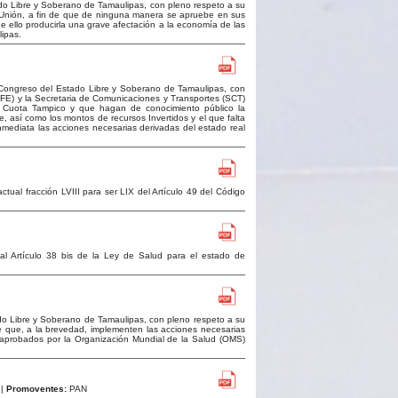
do Libre y Soberano de Tamaulipas, con pleno respeto a su
 Unión, a fin de que de ninguna manera se apruebe en sus
que ello producirla una grave afectación a la economía de las
lipas.
 Congreso del Estado Libre y Soberano de Tamaulipas, con
E) y la Secretaria de Comunicaciones y Transportes (SCT)
e Cuota Tampico y que hagan de conocimiento público la
se, así como los montos de recursos Invertidos y el que falta
nmediata las acciones necesarias derivadas del estado real
ctual fracción LVIII para ser LIX del Artículo 49 del Código
al Artículo 38 bis de la Ley de Salud para el estado de
do Libre y Soberano de Tamaulipas, con pleno respeto a su
e que, a la brevedad, implementen las acciones necesarias
 aprobados por la Organización Mundial de la Salud (OMS)
 |
Promoventes:
PAN