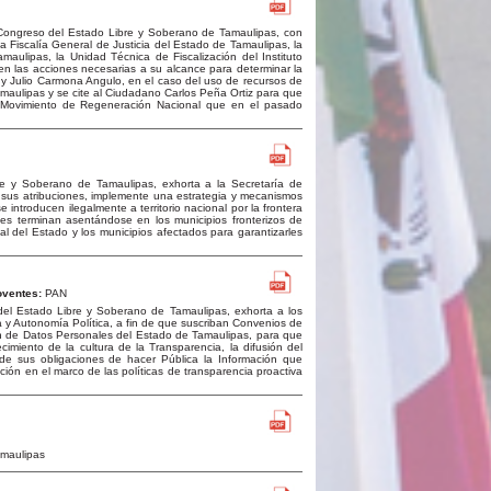
Congreso del Estado Libre y Soberano de Tamaulipas, con
a Fiscalía General de Justicia del Estado de Tamaulipas, la
maulipas, la Unidad Técnica de Fiscalización del Instituto
icen las acciones necesarias a su alcance para determinar la
 y Julio Carmona Angulo, en el caso del uso de recursos de
amaulipas y se cite al Ciudadano Carlos Peña Ortiz para que
el Movimiento de Regeneración Nacional que en el pasado
re y Soberano de Tamaulipas, exhorta a la Secretaría de
 sus atribuciones, implemente una estrategia y mecanismos
 introducen ilegalmente a territorio nacional por la frontera
es terminan asentándose en los municipios fronterizos de
l del Estado y los municipios afectados para garantizarles
ventes:
PAN
el Estado Libre y Soberano de Tamaulipas, exhorta a los
 y Autonomía Política, a fin de que suscriban Convenios de
ión de Datos Personales del Estado de Tamaulipas, para que
cimiento de la cultura de la Transparencia, la difusión del
de sus obligaciones de hacer Pública la Información que
ción en el marco de las políticas de transparencia proactiva
amaulipas